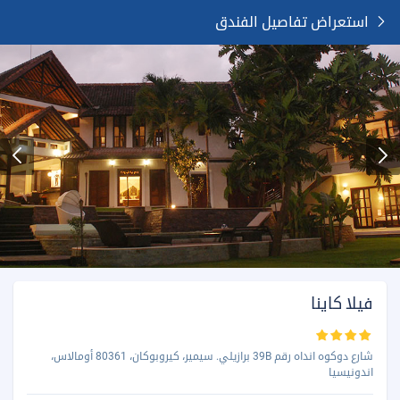
استعراض تفاصيل الفندق
فيلا كاينا
شارع دوكوه انداه رقم 39B برازيلي. سيمير، كيروبوكان، 80361 أومالاس،
اندونيسيا