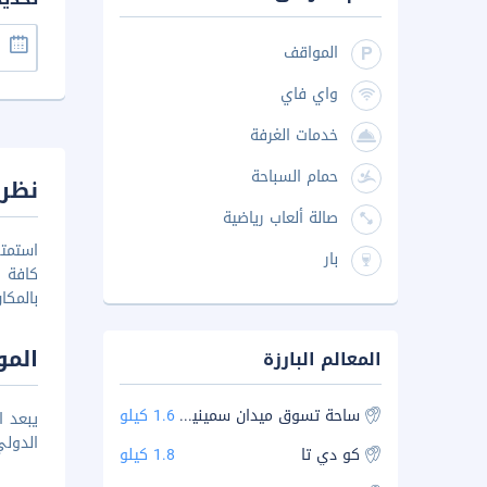
المواقف
واي فاي
خدمات الغرفة
حمام السباحة
نظرة
صالة ألعاب رياضية
استمتع
بار
كافة ا
بالمك
المو
المعالم البارزة
ساحة تسوق ميدان سمينياك
1.6 كيلو
الدولي م
كو دي تا
1.8 كيلو