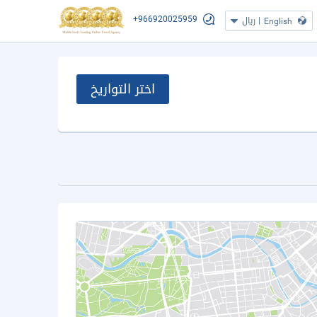
+966920025959
|
ريال
English
اختر التواريخ