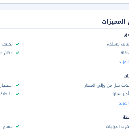
المميزات
فق
نترنت لاسلكي
تكييف ه
دفئة
مكان مخ
لمزيد
ات
دمة نقل من وإلى المطار
استئجار 
أجير سيارات
التنظيف
لمزيد
طة
كوب الدراجات
مساج