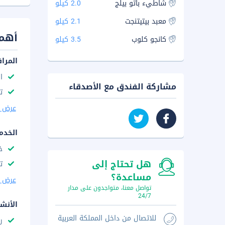
شاطيء باتو بيلج
2.0 كيلو
معبد بيتيتنجت
2.1 كيلو
أهم 
كانجو كلوب
3.5 كيلو
المرا
ا
مشاركة الفندق مع الأصدقاء
ت
عرض ا
الخدم
خ
هل تحتاج إلى
ت
مساعدة؟
عرض ا
تواصل معنا، متواجدون على مدار
24/7
الأنش
للاتصال من داخل المملكة العربية
ر