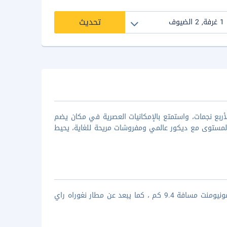
تحديث
أربع نجمات، واستمتع بالإمكانيات العصرية في مكان يضم
المستوى مع ديكور عالمي ومفروشات مريحة للغاية، يحيط
يبعد المكان عن شاطئ كوتا مسافة 5 كم، فيما يبعد عن متحف باجرا ساندهي مونيومنت مسافة 9.4 كم ، كما يبعد عن مطار نغوراه راي