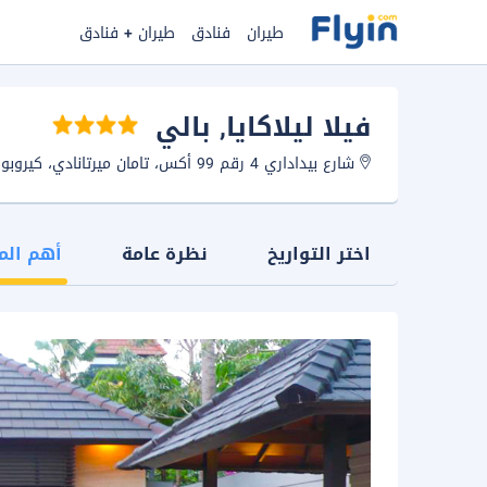
طيران
فنادق
طيران + فنادق
فيلا ليلاكايا
, بالي
شارع بيداداري 4 رقم 99 أكس، تامان ميرتانادي، كيروبوكان، بادونج، 80361، سمينياك، اندونيسيا.
اختر التواريخ
نظرة عامة
أهم الم