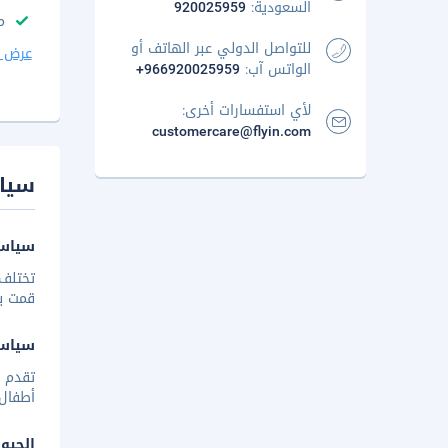
السعودية:
920025959
م
للتواصل الدولي عبر الهاتف أو
عرض ا
الواتس آب:
+966920025959
لأي استفسارات أخرى:
customercare@flyin.com
سيا
سياسة
تختلف 
قمت بإخ
سياس
أطفال 
الحيوا