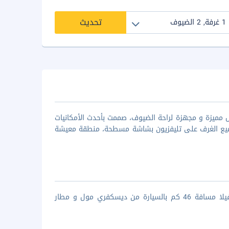
تحديث
نا تعتبر من اجمل الفلل فى بالى ذو ال 4 نجوم. تتكون المنشأة من 7 فلل مميزة و مجهزة لراحة الضيوف، صممت بأحدث الأمكانيات
جميع الغرف على تليفزيون بشاشة مسطحة، منطقة معيشة
فيلا سارنا تقع فى مكان متميز فى مدينة بالى فى منطقة تيغالالانغْ. تبعد الفيلا مسافة 46 كم بالسيارة من ديسكفري مول و مطار