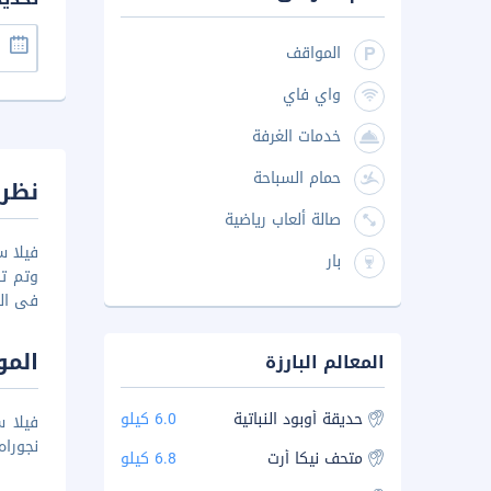
المواقف
واي فاي
خدمات الغرفة
حمام السباحة
نظرة
صالة ألعاب رياضية
بار
وتم ت
فى اله
المو
المعالم البارزة
حديقة أوبود النباتية
6.0 كيلو
نجوراه را
متحف نيكا أرت
6.8 كيلو