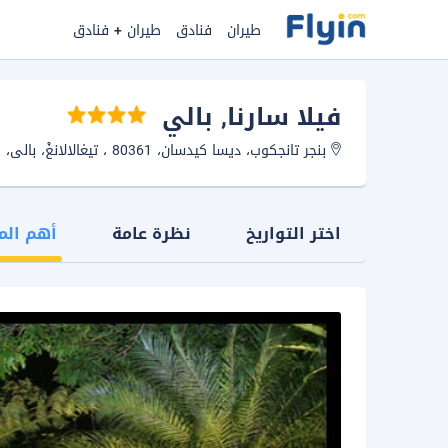
طيران
فنادق
طيران + فنادق
فيلا سارنا
, بالي
بنجر تانجكوب، ديسا كيدسان، 80361 ، تيغالالانغْ، بالى، اندونيسيا.
اختر التواريخ
نظرة عامة
أهم الم