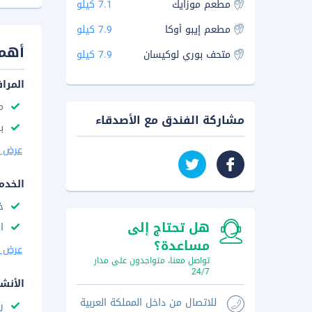
مطعم موزايك
7.1 كيلو
مطعم إيبو أوكا
7.9 كيلو
أهم 
متحف بوري لوكيسان
7.9 كيلو
المرا
م
مشاركة الفندق مع الأصدقاء
با
عرض ا
الخدم
خ
هل تحتاج إلى
ا
مساعدة؟
عرض ا
تواصل معنا، متواجدون على مدار
24/7
الأنش
للاتصال من داخل المملكة العربية
ر