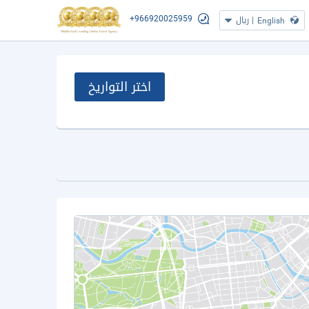
+966920025959
|
ريال
English
اختر التواريخ