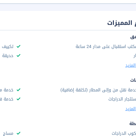
المميزات
فق
كتب استقبال على مدار 24 ساعة
تكييف ه
ر
حديقة
لمزيد
ات
دمة نقل من وإلى المطار (تكلفة إضافية)
خدمة مج
ستئجار الدراجات
خدمة فط
لمزيد
طة
كوب الدراجات
مساج