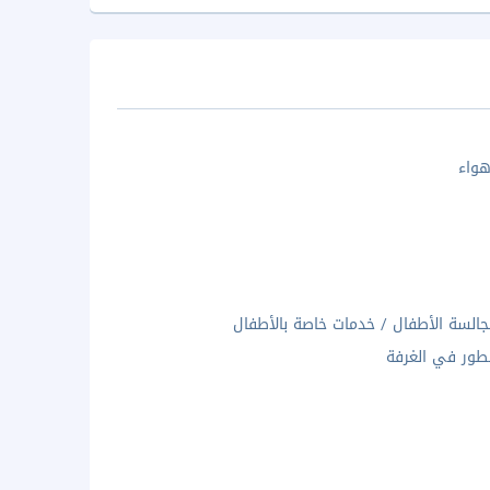
واء
السة الأطفال / خدمات خاصة بالأطفال
ور في الغرفة