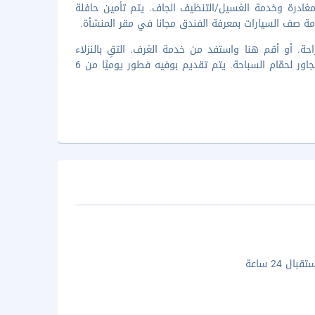
لمغادرة وخدمة الغسيل/التنظيف الجاف. يتم تأمين حافلة
دمة صف السيارات بمعرفة الفندق مجانا في مقر المنشأة.
م يحتوي على بار/استراحة. أو أقم هنا واستفد من خدمة الغرف. التقِ بالنزلاء
الآخرين في حفل استقبال ترحيبي. أنهِ يومك بتناول مشروب مُنعش في البار المجاور لحمّام السباحة. يتم تقديم بوفيه فطور يوميًا من 6
ال 24 ساعة