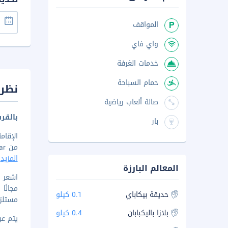
المواقف
واي فاي
خدمات الغرفة
حمام السباحة
نظرة
صالة ألعاب رياضية
بالقر
بار
من Ruko Bandar. هذا الفندق منشأة المزودة بنادي صحي، تبعد ١٫١ كم عن Masjid Agung At-Taqwa و١٫٢ كم عن بلازا باليكباب
المزيد
المعالم البارزة
مجانً
حديقة بيكاباي
0.1 كيلو
مستلزم
بلازا باليكبابان
0.4 كيلو
يتم عرض 