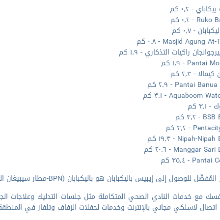
كاباي - ٠٫٢ كم
Ru - ٠٫٢ كم
كبابان - ٠٫٧ كم
Masjid Agung A - ٠٫٨ كم
جوانجان راكيات التذكاري - ١٫٩ كم
Pantai - ١٫٩ كم
الا - ٢٫٣ كم
Pantai Ban - ٢٫٩ كم
Aquaboom Wa - ٣٫١ كم
٣٫١ كم
 - ٣٫٢ كم
Penta - ٣٫٢ كم
Nipah-Nip - ١٩٫٣ كم
Manggar Sa - ٢٠٫٦ كم
Pant - ٣٥٫٤ كم
مُفضّل للوصول إلى إيبيس باليكبابان هو باليكبابان (BPN-مطار سيبيغان الدولي) - ٩٫٢ كم
فسك مع خدمات النادي الصحي المتكاملة مثل جلسات التدليك وعلاجات الج
تصال لاسلكي مجاني بالإنترنت وخدمات لحفلات الزفاف وتلفاز في المنطقة