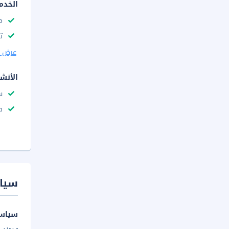
الخدم
م
ت
عرض ا
الأنش
س
ط
سيا
سياسة