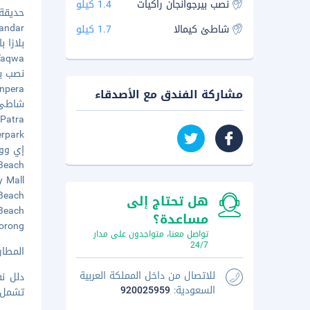
نصب بيرجوانجان راكيات
1.4 كيلو
حديقة بي
ko Bandar
شاطئ كيمالا
1.7 كيلو
بلازا بالي
t-Taqwa
نصب بير
 Monpera
مشاركة الفندق مع الأصدقاء
شاطئ كيم
ua Patra
terpark
إي ووك - 
BSB Beach
city Mall
ah Beach
هل تحتاج إلى
ri Beach
مساعدة؟
ai Corong
تواصل معنا، متواجدون على مدار
24/7
المطار ال
للاتصال من داخل المملكة العربية
دلل ن
السعودية:
920025959
تشمل ا