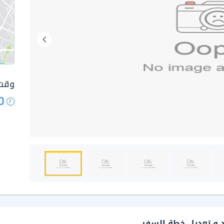
وقت 
0
د و تعديل خطة السفر