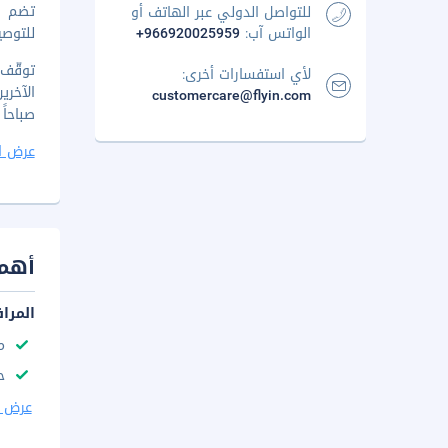
تضم وس
للتواصل الدولي عبر الهاتف أو
الواتس آب:
+966920025959
للتوصي
لأي استفسارات أخرى:
customercare@flyin.com
صباحاً إلى 10 صباحاً
عرض ا
أهم 
المرا
م
ح
عرض ا