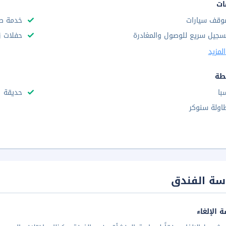
ات
وقف سيارات
خدمة صف
سجيل سريع للوصول والمغادرة
حفلات ز
لمزيد
طة
با
حديقة
اولة سنوكر
سة الفندق
 الإلغاء