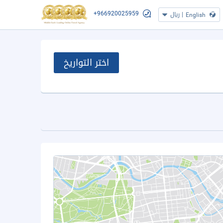
+966920025959
|
ريال
English
اختر التواريخ