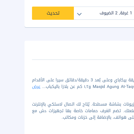
تحديث
الإقامة في إيبيس باليكبابان تضعك في قلب باليكبابان، على بُعد خطوات من حديقة بيكاباي وعلى بُعد 3 دقيقة/دقائق سيرا على الأقدام
...
عرض
1 غرفة مكيفة تتميز بوجود تلفزيونات بشاشة مسطحة. يُتاح لك اتصال لاسلكي بالإنترنت
ل متعتك. تضم الغرف حمامات خاصة بها تجهيزات دش مع
لى هواتف، بالإضافة إلى خزنات ومكاتب.