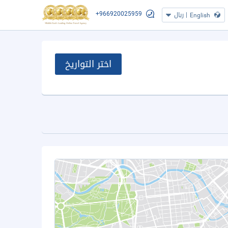
+966920025959
|
ريال
English
اختر التواريخ