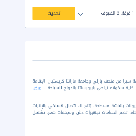
تحديث
دياك سوتامي باي كاجوم هوتلز في باندونغ يضعك على بُعد 15 دقيقة سيرا من متحف بارلي وجامعة مارانثا كريستيان. الإقامة
عرض
 غرفة مكيفة تتميز بوجود تلفزيونات بشاشة مسطحة. يُتاح لك اتصال لاسلكي بالإنترنت
متعتك. تضم الحمامات تجهيزات دش ومجففات شعر. تشتمل