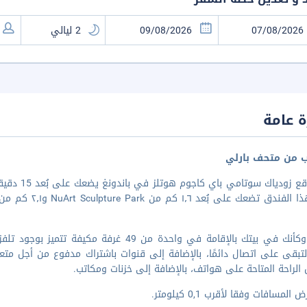
 عامة
ب من متحف بارلي
إن موقع زو
ى بُعد ١٫٦ كم من NuArt Sculpture Park و٢٫١ كم من كلية سكولاه تينجي باريويساتا باندونج للسياحة....
اشعر وكأنك في بيتك بالإقامة في واحدة من 49
 لتبقى على اتصال دائمًا، بالإضافة إلى قنوات باشتراك مدفوع من أجل 
الراحة المتاحة على هواتف، بالإضافة إلى خزنات ومكاتب.
المسافات وفقا لأقرب 0,1 كيلومتر.