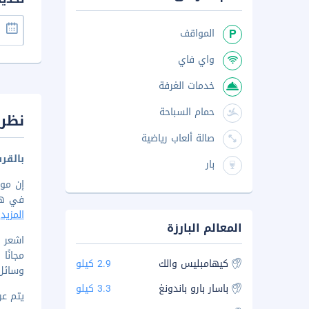
المواقف
واي فاي
خدمات الغرفة
حمام السباحة
نظرة
صالة ألعاب رياضية
بالقر
بار
في هذا الفندق تضعك عل
المزيد
المعالم البارزة
مجانًا
كيهامبليس والك
2.9 كيلو
وسائل 
باسار بارو باندونغ
3.3 كيلو
يتم عرض 