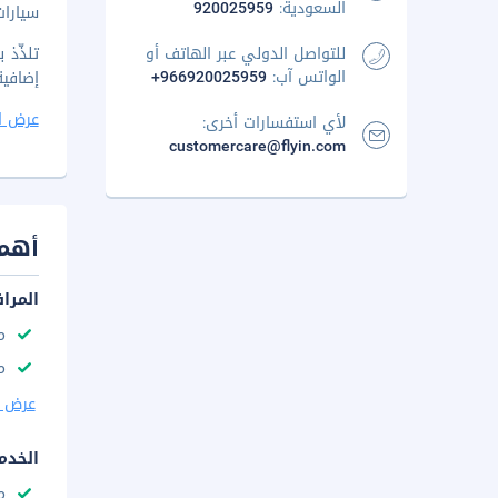
السعودية:
920025959
سيارات
للتواصل الدولي عبر الهاتف أو
الواتس آب:
+966920025959
إضافية
عرض ا
لأي استفسارات أخرى:
customercare@flyin.com
أهم 
المرا
م
مك
عرض ا
الخدم
م