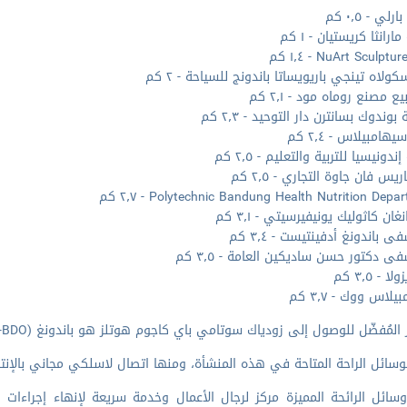
لي - ٠٫٥ كم
ارانثا كريستيان - ١ كم
NuArt Sculpt - ١٫٤ كم
ولاه تينجي باريويساتا باندونج للسياحة - ٢ كم
ع مصنع روماه مود - ٢٫١ كم
وندوك بسانترن دار التوحيد - ٢٫٣ كم
يهامبيلاس - ٢٫٤ كم
ندونيسيا للتربية والتعليم - ٢٫٥ كم
ريس فان جاوة التجاري - ٢٫٥ كم
Polytechnic Bandung Health Nutrition Dep - ٢٫٧ كم
نغان كاثوليك يونيفيرسيتي - ٣٫١ كم
باندونغ أدفينتيست - ٣٫٤ كم
 دكتور حسن ساديكين العامة - ٣٫٥ كم
ا - ٣٫٥ كم
لاس ووك - ٣٫٧ كم
مُفضّل للوصول إلى زودياك سوتامي باي كاجوم هوتلز هو باندونغ (BDO-مطار حسين سسترا نيغارا الدولي) - ٥ كم
وسائل الراحة المتاحة في هذه المنشأة، ومنها اتصال لاسلكي مجاني بالإنتر