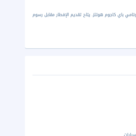
م خدماته لنزلاء زودياك سوتامي باي كاجوم هوتلز. يتاح تقديم الإفطار مقابل رسوم
يارات