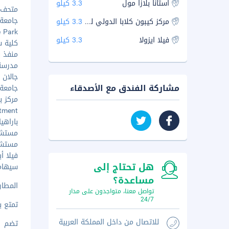
استانا بلازا مول
3.3 كيلو
متحف بار
جامعة م
مركز كيبون كلابا الدولي للتجارة
3.3 كيلو
ure Park
فيلا ايزولا
3.3 كيلو
كلية سك
منفذ بي
مدرسة ب
جالان س
مشاركة الفندق مع الأصدقاء
جامعة إ
مركز با
artment
باراهيا
مستشفى 
مستشفى
فيلا أيزول
هل تحتاج إلى
سيهامبي
مساعدة؟
المطار ال
تواصل معنا، متواجدون على مدار
24/7
تمتع ب
للاتصال من داخل المملكة العربية