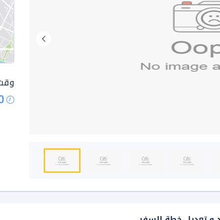
وقت 
0
د و تعديل خطة السفر