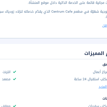
 مجانية قائمة على الخدمة الذاتية داخل موقع المنشأة.
تلذّذ بوجبة شهيّة في مطعم Centrum Cafe الذي يقدّ
.
قل
المميزات
فق
ركز أعمال
انترنت
تب استقبال 24 ساعة
مصعد
لمزيد
ات
كتب سفريات
موقف س