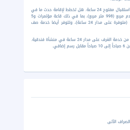
تضم وسائل الرائحة المميزة مركز لرجال الأعمال وجرائد مجانية في الردهة ومكتب استقبال مفتوح 24 ساعة. هل تخطط لإقامة حدث ما في
ماكاسار؟ تحتوي هذه المنشأة السياحة على مرافق احتفالات بمساحة 10738 قدم مربع (998 متر مربع)، بما في ذلك قاعة مؤتمرات و5
قاعات اجتماعات. يتم تأمين حافلة للتوصيل من وإلى المطار لقاء تكلفة إضافية (متوفرة على مدار 24 ساعة)، وتتوفر أيضا خدمة صف
استمتع بوجبة في مطعم Gallery Restaurant، أو أقم هنا للاسترخاء والاستفادة من خدمة الغرف على مدار 24 ساعة في منشأة فندقية.
افي.
الصراف الآلى