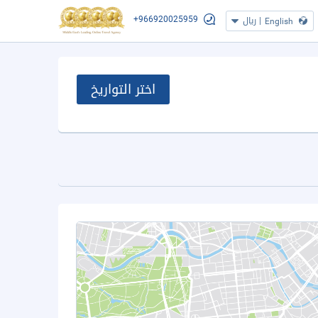
+966920025959
|
ريال
English
اختر التواريخ