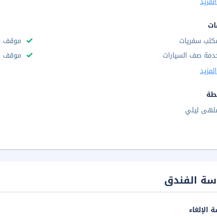
لمزيد
ات
كتب سفريات
موقف س
دمة صف السيارات
موقف سي
لمزيد
طة
لهى ليلي
سة الفندق
 الإلغاء