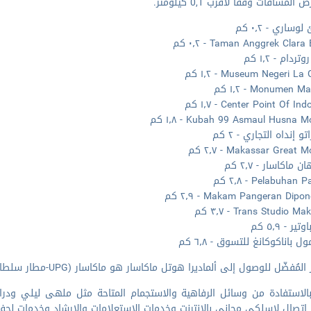
المسافات وفقا لأقرب 0,1 كيلومتر.
ساري - ٠٫٢ كم
Taman Anggrek Clar - ٠٫٢ كم
ردام - ١٫٢ كم
Museum Negeri La - ١٫٢ كم
Monumen  - ١٫٢ كم
Center Point Of I - ١٫٧ كم
Kubah 99 Asmaul Husna  - ١٫٨ كم
و إنداه التجاري - ٢ كم
Makassar Great - ٢٫٧ كم
ن ماكاسار - ٢٫٧ كم
Pelabuhan - ٢٫٨ كم
Makam Pangeran Dip - ٢٫٩ كم
Trans Studio  - ٣٫٧ كم
ير - ٥٫٩ كم
ل باناكوكانغ للتسوق - ٦٫٨ كم
ُفضّل للوصول إلى ألماديرا هوتل ماكاسار هو ماكاسار (UPG-مطار سلطان حسن الدين الدولي) - ٢١ كم
الاستفادة من وسائل الرفاهية والاستجمام المتاحة مثل ملهى ليلي ودرا
تصال لاسلكي مجاني بالإنترنت وخدمات الاستعلامات والإرشاد وخدمات لحفل