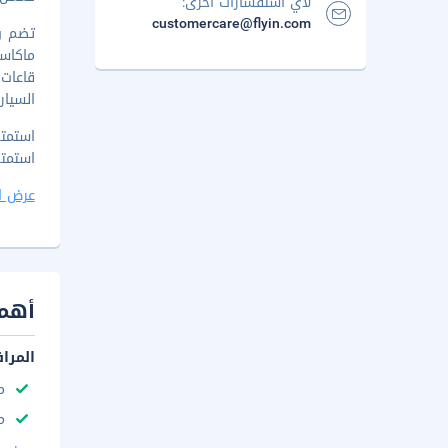
لأي استفسارات أخرى:
customercare@flyin.com
السيار
استمتع بت
عرض ا
أهم 
المرا
م
مك