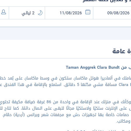
 عامة
Taman Anggrek Clar
مة في هذا الفندق على بُعد ١٫٦ كم من فورت روتردام و٢٫٣ كم من م
اشعر وكأنك في منزلك عند الإقامة في واحد
 على الإنترنت سلكيًا ولاسلكيًا مجانًا لتبقى على اتصال دائمًا، كما تتاح
 حمامات خاصة بها تجهيزات دش مع مجففات شعر وبرانس (أردية) حمّام. ت
ومكاتب.