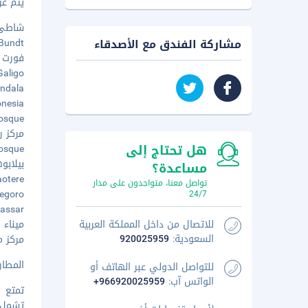
يتم عرض 
شاطئ لو
مشاركة الفندق مع الأصدقاء
a Bundt
فورت روت
 Galigo
Mandala
ndonesia
Mosque
مركز رات
هل تحتاج إلى
 Mosque
بيلابوها
مساعدة؟
 Paotere
تواصل معنا، متواجدون على مدار
onegoro
24/7
Makassar
للاتصال من داخل المملكة العربية
ميناء باوت
السعودية:
920025959
مركز مو
المطار الم
للتواصل الدولي عبر الهاتف أو
الواتس آب:
+966920025959
تمتع ب
تشمل ا