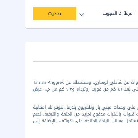
تحديث
عند إقامتك في ألماديرا هوتل ماكاسار، ستكون في وسط ماكاسار، على بُعد خطوات من شاطئ لوساري، وستفصلك عن Taman Anggrek
...
عرض
ة من 86 غرفة ضيافة مكيفة تحتوي على وحدات ميني بار وتلفزيون بلازما. تتوفر لك إمكانية
 لك قنوات باشتراك مدفوع لمزيد من المتعة والترفيه. تضم
شتمل وسائل الراحة المتاحة على هواتف، بالإضافة إلى