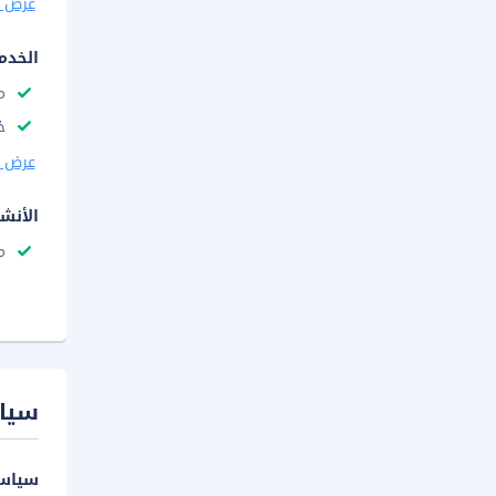
عرض ا
الخدم
م
خ
عرض ا
الأنش
م
سيا
سياسة