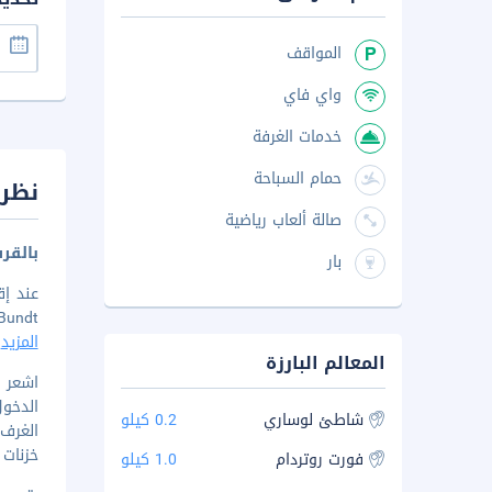
المواقف
واي فاي
خدمات الغرفة
حمام السباحة
نظرة
صالة ألعاب رياضية
بالقرب من a Bundt
بار
Clara Bundt مسافة مشي مدّتها 5 دقائق. استمتع بالإقا
المزيد
المعالم البارزة
الدخول
شاطئ لوساري
0.2 كيلو
الغرف
خزنات 
فورت روتردام
1.0 كيلو