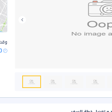
وقت 
0
د و تعديل خطة السفر