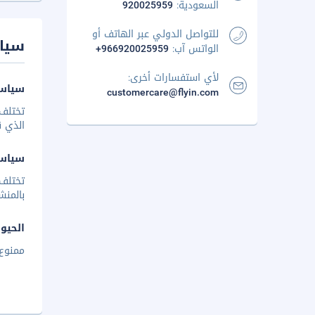
السعودية:
920025959
للتواصل الدولي عبر الهاتف أو
سيا
الواتس آب:
+966920025959
لأي استفسارات أخرى:
سياسة
customercare@flyin.com
تختلف 
الذي ق
سياس
تختلف
بالمنش
الحيوا
ممنوع 