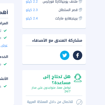
متحف يوجياكارتا فورترس
2.2 كيلو
قصر السلطان
2.3 كيلو
أهم 
برينجهارو ماركت
2.4 كيلو
المرا
ت
مك
مشاركة الفندق مع الأصدقاء
عرض ا
الخدم
م
هل تحتاج إلى
الأنش
مساعدة؟
ح
تواصل معنا، متواجدون على مدار
24/7
للاتصال من داخل المملكة العربية