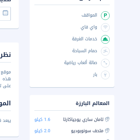
المواقف
واي فاي
خدمات الغرفة
حمام السباحة
نظرة
صالة ألعاب رياضية
بار
على تل
المو
المعالم البارزة
تامان ساري يوجياكارتا
1.6 كيلو
يبعد فندق أويو 524 ماكوتا حوالي 11.3
متحف سونوبوديو
2.0 كيلو