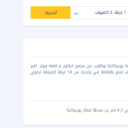
تحديث
 524 ماكوتا لتكون في قلب مدينة يوجياكارتا وبالقرب من مجمع كراتون و قلعة ووتر. تقع
هذه المنشأة على مقربة من متحف سونوبودويو ومتنزه تامان بينتار للعلوم.الغرف تمتع بالإقامة في واحدة من 18 غرفة الضيافة تحتوي