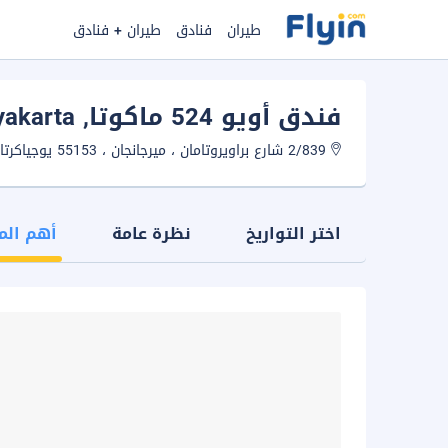
طيران
فنادق
طيران + فنادق
فندق أويو 524 ماكوتا
, Yogyakarta
2/839 شارع براويروتامان ، ميرجانجان ، 55153 يوجياكرتا ، إندونيسيا
اختر التواريخ
نظرة عامة
أهم الم