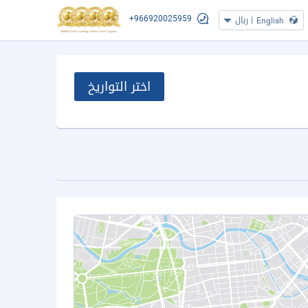
+966920025959
|
ريال
English
اختر التواريخ