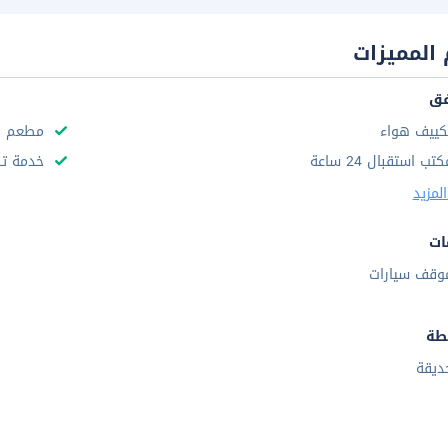
المميزات
فق
كييف هواء
مطعم
تب استقبال 24 ساعة
خدمة تن
لمزيد
ات
وقف سيارات
طة
ديقة