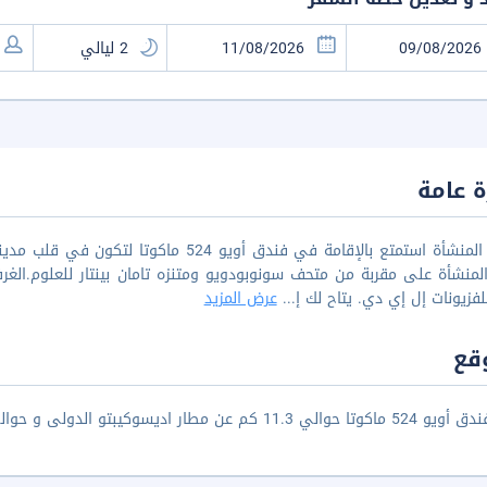
 عامة
موقع المنشأة استمتع بالإقامة في فندق أويو
فزيونات إل إي دي. يتاح لك إ
...
عرض المزيد
قع
 كم عن مطار اديسوكيبتو الدولى و حوالي 4.2 كم عن محطة قطار يوجياكرتا