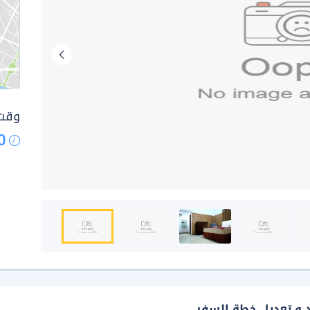
وقت 
0
د و تعديل خطة السفر