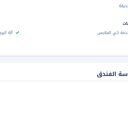
ديقة
ات
دمة كي الملابس
آلة البي
سة الفندق