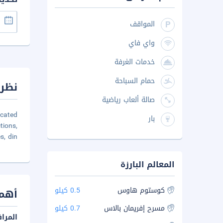
المواقف
واي فاي
خدمات الغرفة
حمام السباحة
نظرة
صالة ألعاب رياضية
ocated
بار
tions,
s, din
المعالم البارزة
كوستوم هاوس
0.5 كيلو
أهم 
مسرح إفريمان بالاس
0.7 كيلو
المرا