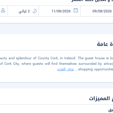
 عامة
eauty and splendour of County Cork, in Ireland. The guest house is l
of Cork City, where guests will find themselves surrounded by attrac
shopping opportunitie
...
عرض المزيد
المميزات
فق