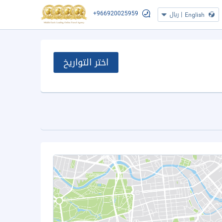
+966920025959
|
ريال
English
اختر التواريخ