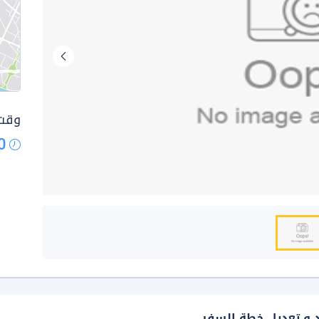
وقت 
0
د و تعديل خطة السفر