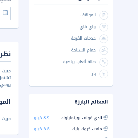
المواقف
واي فاي
خدمات الغرفة
حمام السباحة
نظرة
صالة ألعاب رياضية
مبيت 
بار
تشتمل
يومي ك
المو
المعالم البارزة
نادي غولف بورتمارنوك
3.9 كيلو
مبيت و افطار ب
ملعب كروك بارك
6.5 كيلو