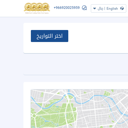
+966920025959
|
ريال
English
اختر التواريخ