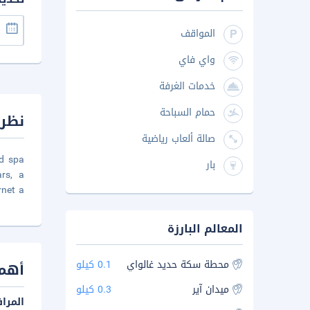
المواقف
واي فاي
خدمات الغرفة
حمام السباحة
نظرة
صالة ألعاب رياضية
nd spa
بار
ars, a
rnet a
المعالم البارزة
محطة سكة حديد غالواي
0.1 كيلو
أهم 
ميدان آير
0.3 كيلو
المرا