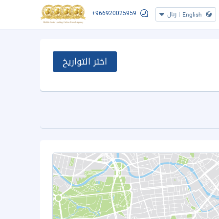
+966920025959
|
ريال
English
اختر التواريخ