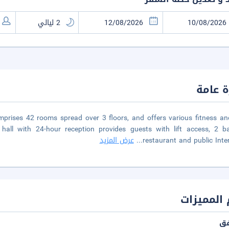
 عامة
mprises 42 rooms spread over 3 floors, and offers various fitness a
 hall with 24-hour reception provides guests with lift access, 2 b
restaurant and public Inte
...
عرض المزيد
المميزات
فق