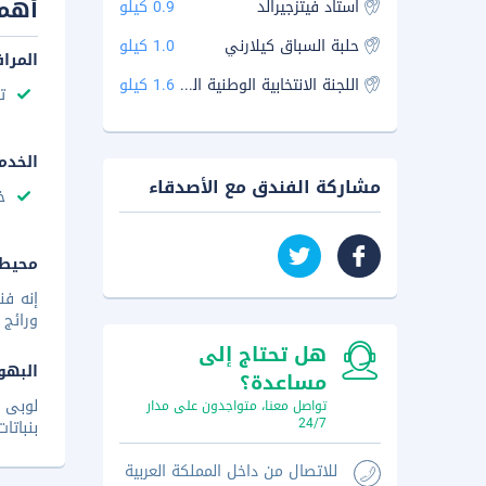
أهم 
استاد فيتزجيرالد
0.9 كيلو
حلبة السباق كيلارني
1.0 كيلو
المرا
اللجنة الانتخابية الوطنية المستقلة
1.6 كيلو
ت
الخدم
مشاركة الفندق مع الأصدقاء
خ
محيط 
إنه فن
ورائج 
هل تحتاج إلى
البهو
مساعدة؟
لوبى ا
تواصل معنا، متواجدون على مدار
24/7
بنباتا
للاتصال من داخل المملكة العربية