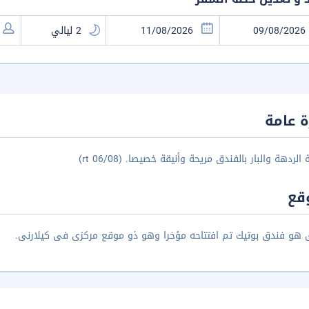
 عامة
لردهة والبار بالفندق مريحة وأنيقة خصيصا. (rt 06/08)
قع
 هو فندق بوتيك تم افتتاحه مؤخرا وهو ذو موقع مركزى فى كيلارنى.