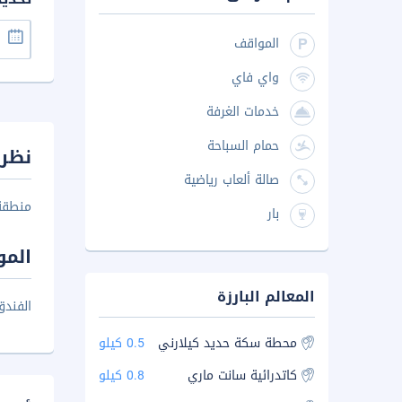
المواقف
واي فاي
خدمات الغرفة
حمام السباحة
نظرة
صالة ألعاب رياضية
منطقة ا
بار
المو
المعالم البارزة
الفندق
محطة سكة حديد كيلارني
0.5 كيلو
كاتدرائية سانت ماري
0.8 كيلو