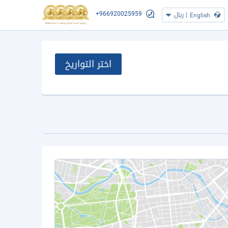
+966920025959
|
ريال
English
اختر التواريخ