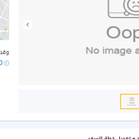
وقت 
0
د و تعديل خطة السفر