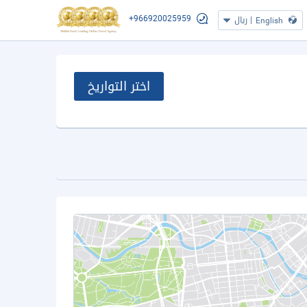
+966920025959
|
ريال
English
اختر التواريخ