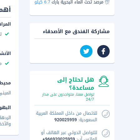
مرصد تحت الماء البحرية بارك
6.7 كيلو
أهم 
المرا
مشاركة الفندق مع الأصدقاء
ت
الأنش
م
هل تحتاج إلى
محيط 
مساعدة؟
المبنى
تواصل معنا، متواجدون على مدار
24/7
البهو
للاتصال من داخل المملكة العربية
الردهة
السعودية:
920025959
والأخض
للتواصل الدولي عبر الهاتف أو
الواتس آب:
+966920025959