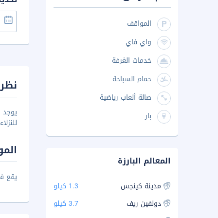
المواقف
واي فاي
خدمات الغرفة
حمام السباحة
نظرة
صالة ألعاب رياضية
يوجد 
بار
للنزلاء. .09
المو
المعالم البارزة
يقع فندق Shalom Plaza فوق مطار المدينة ويبعد 
مدينة كينجس
1.3 كيلو
دولفين ريف
3.7 كيلو