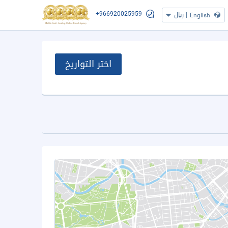
+966920025959
|
ريال
English
اختر التواريخ