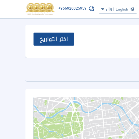
+966920025959
|
ريال
English
اختر التواريخ