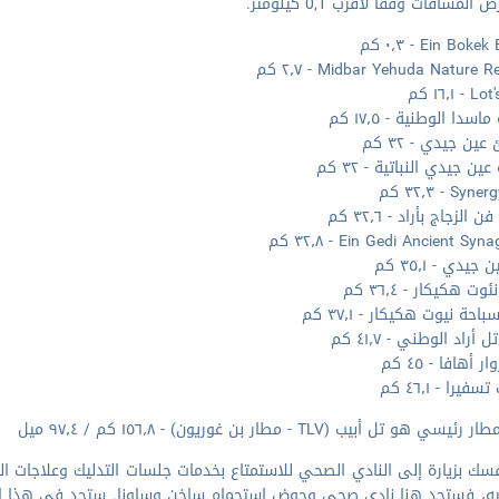
المسافات وفقا لأقرب 0,1 كيلومتر.
Ein Bok - ٠٫٣ كم
Midbar Yehuda Nature  - ٢٫٧ كم
 ١٦٫١ كم
سدا الوطنية - ١٧٫٥ كم
ن جيدي - ٣٢ كم
ين جيدي النباتية - ٣٢ كم
S - ٣٢٫٣ كم
الزجاج بأراد - ٣٢٫٦ كم
Ein Gedi Ancient Sy - ٣٢٫٨ كم
جيدي - ٣٥٫١ كم
وت هكيكار - ٣٦٫٤ كم
احة نيوت هكيكار - ٣٧٫١ كم
 أراد الوطني - ٤١٫٧ كم
ر أهافا - ٤٥ كم
فيرا - ٤٦٫١ كم
سي هو تل أبيب (TLV - مطار بن غوريون) - ١٥٦٫٨ كم / ٩٧٫٤ ميل
سك بزيارة إلى النادي الصحي للاستمتاع بخدمات جلسات التدليك وعلاجات ا
يه، فستجد هنا نادي صحي وحوض استحمام ساخن وساونا. ستجد في هذا الفن