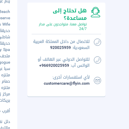
يتم عرض 
هل تحتاج إلى
ek Beach
مساعدة؟
Reserve
Lot's Wife -
تواصل معنا، متواجدون على مدار
24/7
حديقة ما
شاطئ عي
للاتصال من داخل المملكة العربية
حديقة ع
السعودية:
920025959
ynergy Spa
متحف فن 
للتواصل الدولي عبر الهاتف أو
nagogue
الواتس آب:
+966920025959
سبا عين 
متنزه نئ
لأي استفسارات أخرى:
حمام سب
customercare@flyin.com
متنزه تل
مركز زوا
بريكات تس
أقرب مطار رئي
دلل نف
والترف