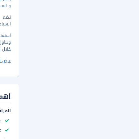
و المس
السياحية 3 غرف اجتماعات متاحة للمناسبات. يتاح مواقف سيارات مجانية قا
استمتع
وتناول
خلال أيام الأسبوع ا
عرض ا
أهم 
المرا
م
م