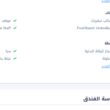
لمزيد
ات
كتب سفريات
موقف س
al Staff
Pool/Beach Umbrella
طة
ركز للياقة البدنية
سبا
اونة
غرفة بخا
لمزيد
سة الفندق