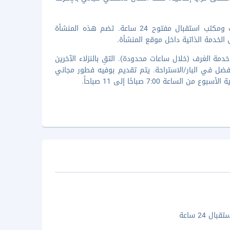
تضم وسائل الرائحة المميزة مركز لرجال الأعمال وخدمة الغسيل/التنظيف الجاف ومكتب استقبال مفتوح 24 ساعة. تضم هذه المنشأة
ة الغرف (خلال ساعات محدودة). التقِ بالنزلاء الآخرين
فضل في البار/الاستراحة. يتم تقديم بوفيه فطور مجاني
ال 24 ساعة