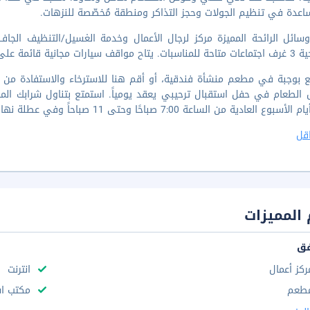
اعدة في تنظيم الجولات وحجز التذاكر ومنطقة مُخصّصة للنزهات.
ئمة على الخدمة الذاتية داخل موقع المنشأة.
 بوجبة في مطعم منشأة فندقية، أو أقم هنا للاسترخاء والاستفادة من خدم
 الطعام في حفل استقبال ترحيبي يعقد يومياً. استمتع بتناول شرابك الم
لعادية من الساعة 7:00 صباحًا وحتى 11 صباحاً وفي عطلة نهاية الأسبوع من الساعة 7:00 صباحًا إلى 11 صباحاً.
قل
المميزات
فق
ركز أعمال
انترنت
طعم
مكتب استقب