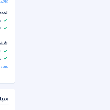
عرض ا
الخدم
م
s
الأنش
م
س
عرض ا
سيا