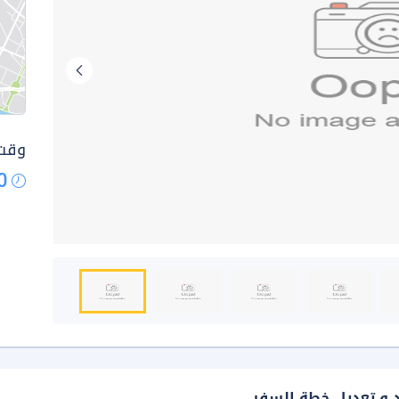
وقت 
0
د و تعديل خطة السفر