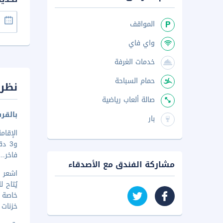
المواقف
واي فاي
خدمات الغرفة
حمام السباحة
نظرة
صالة ألعاب رياضية
بالقرب من ch
بار
فاخر
..
مشاركة الفندق مع الأصدقاء
يُتاح 
خاصة ب
خزنات 