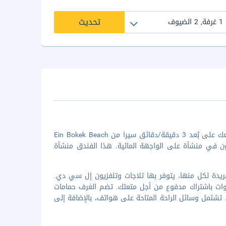
تحديث
الإقامة في أوايسيس سبا كلوب ديد سي هوتل في مجلس تامار الإقليمي تضعك على بُعد 3 دقيقة/دقائق سيرا من Ein Bokek Beach
 Midbar Yehuda Nature Reserve، كما أنك ستكون في منشأة على الواجهة المائية. هذا الفندق منشأة
حدة من 242 غرفة ضيافة بديكورات فريدة لكل منها، يتوفر بها ثلاجات وتلفزيون إل سي دي.
ى قنوات باشتراك مدفوع من أجل متعتك. تضم الغرف حمامات
تشتمل وسائل الراحة المتاحة على هواتف، بالإضافة إلى