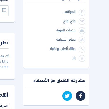
المواقف
واي فاي
خدمات الغرفة
حمام السباحة
نظرة
صالة ألعاب رياضية
ess of
بار
alking
 harbo
مشاركة الفندق مع الأصدقاء
أهم 
المرا