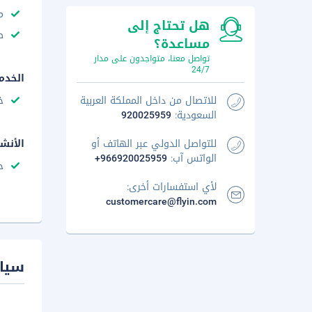
م
هل تحتاج إلى
ص
مساعدة؟
تواصل معنا، متواجدون على مدار
24/7
الخدم
للاتصال من داخل المملكة العربية
خ
السعودية:
920025959
للتواصل الدولي عبر الهاتف أو
الأنش
الواتس آب:
+966920025959
ح
لأي استفسارات أخرى:
customercare@flyin.com
سيا