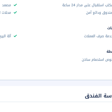
كتب استقبال على مدار 24 ساعة
مصعد
ندوق ودائع آمن
محلات ت
ات
دمة صرف العملات
آلة البي
طة
وص استحمام ساخن
سة الفندق