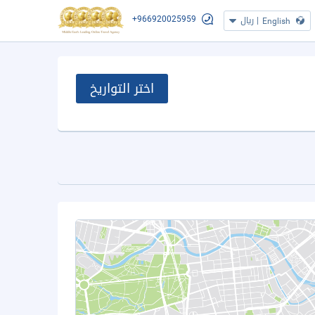
+966920025959
|
ريال
English
اختر التواريخ