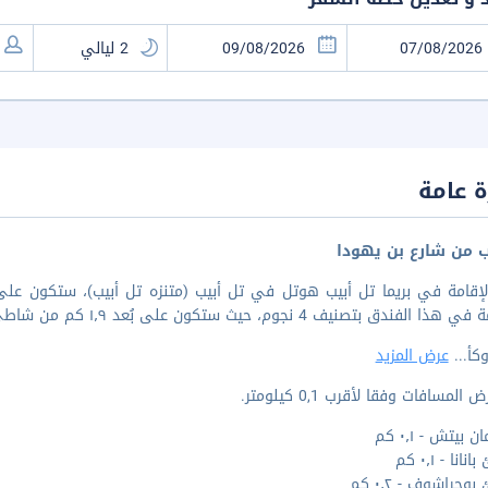
 عامة
ب من شارع بن يهودا
لإقامة في بريما تل أبيب هوتل في تل أبيب (متنزه تل أبيب)، ستكون عل
فندق بتصنيف 4 نجوم، حيث ستكون على بُعد ١٫٩ كم من شاطئ جوردون و ٣٫٨ كم من ميناء يافا.
كأ
...
عرض المزيد
المسافات وفقا لأقرب 0,1 كيلومتر.
بيتش - ٠٫١ كم
نا - ٠٫١ كم
جراشوف - ٠٫٢ كم