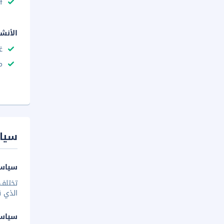
f
الأنش
غ
م
سيا
سياسة
تختلف 
الذي ق
سياس