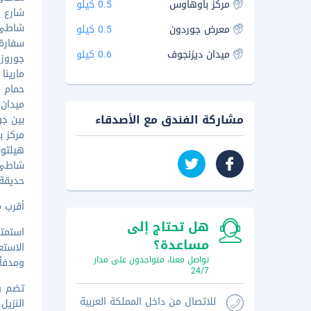
مركز باوهاوس
0.5 كيلو
شارع بن 
شاطئ جو
معرض جوردون
0.5 كيلو
سفارة ا
ميدان ديزنجوف
0.6 كيلو
جوروزالي
مارينا تل
حمام سب
ميدان دي
مشاركة الفندق مع الأصدقاء
بين جور
مركز باو
هيلتون ب
شاطئ غي
حديقة مي
أقرب مطار رئي
هل تحتاج إلى
استمت
مساعدة؟
الاستع
تواصل معنا، متواجدون على مدار
ومدفأ
24/7
تضم وس
للاتصال من داخل المملكة العربية
النزيل