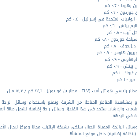
يهودا - ٠٫٢ كم
ردون - ٠٫٢ كم
لولايات المتحدة في إسرائيل - ٠٫٤ كم
م بيتش - ٠٫٦ كم
 أبيب - ٠٫٨ كم
احة جوردون - ٠٫٨ كم
زنجوف - ٠٫٨ كم
يون هاوس - ٠٫٩ كم
هاوس - ٠٫٩ كم
يتش - ٠٫٩ كم
ولا - ١ كم
ر - ١ كم
سي هو تل أبيب (TLV - مطار بن غوريون) - ٢٤٫٦ كم / ١٥٫٣ ميل
ع بمشاهدة المناظر المتاحة من الشرفة وتمتع باستخدام وسائل الراحة 
لامات والإرشاد. ستجد في هذا الفندق وسائل راحة إضافية تشمل صالة ألعاب 
ة في الردهة.
ائل الرائحة المميزة اتصال سلكي بشبكة الإنترنت مجانا ومركز لرجال الأع
 (بتكلفة إضافية) داخل موقع المنشأة.