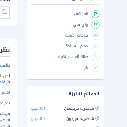
المواقف
واي فاي
خدمات الغرفة
حمام السباحة
نظرة
صالة ألعاب رياضية
بالقر
بار
لدى ا
بالإقامة في هذا ال
اشعر و
المعالم البارزة
يتم عرض 
شاطيء فريشمان
0.1 كيلو
فريشمان 
شاطيء غوردون
0.3 كيلو
شاطئ بانا
شاطئ بو