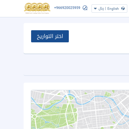
+966920025959
|
ريال
English
اختر التواريخ