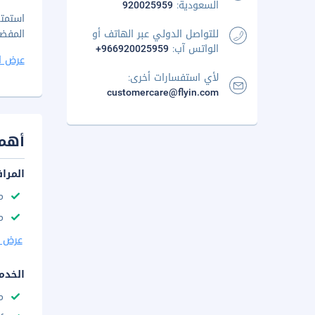
السعودية:
920025959
استمت
للتواصل الدولي عبر الهاتف أو
المفضل
الواتس آب:
+966920025959
عرض ا
لأي استفسارات أخرى:
customercare@flyin.com
أهم 
المرا
م
مك
عرض ا
الخدم
م