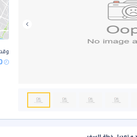
وقت 
0
د و تعديل خطة السفر