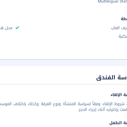
Multilingual Staf
طة
رف العاب
محل هدا
كتبة
سة الفندق
 الإلغاء
شروط الإلغاء وفقاً لسياسة المنشأة ونوع الغرفة وكذلك باختلاف الموسم 
مت بإختياره أثناء إجراء الحجز.
ة الطفل