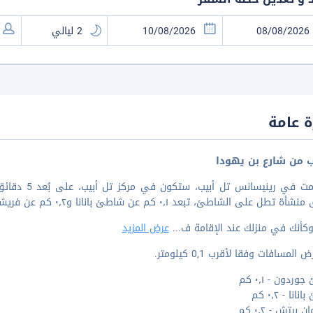
 عامة
ب من شارع بن يهودا
إذا أقمت في 
 تطل على الشاطئ، تبعد ٠٫١ كم عن شاطئ بانانا و٠٫٢ كم عن فريشمان بيتش.
كأنك في منزلك عند الإقامة ف
...
عرض المزيد
المسافات وفقا لأقرب 0,1 كيلومتر.
ردون - ٠٫١ كم
نا - ٠٫٢ كم
بيتش - ٠٫٢ كم