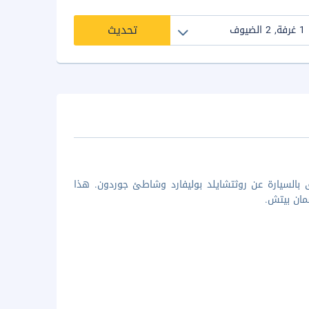
تحديث
رينيسانس تل أبيب، ستكون في مركز تل أبيب، على بُعد 5 دقائق بالسيارة عن روثتشايلد بوليفارد وشاطئ جوردون. هذا