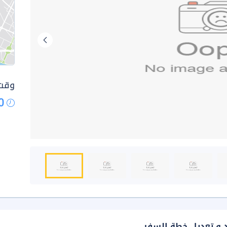
وقت 
0
د و تعديل خطة السفر