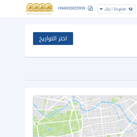
+966920025959
|
ريال
English
اختر التواريخ