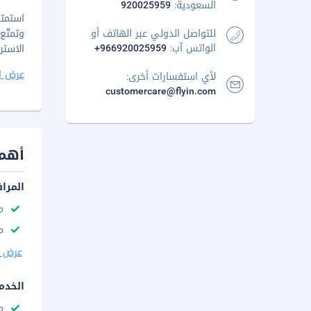
السعودية:
920025959
للتواصل الدولي عبر الهاتف أو
الواتس آب:
+966920025959
الاستراحة. 
عرض ا
لأي استفسارات أخرى:
customercare@flyin.com
أهم 
المرا
م
مك
عرض ا
الخدم
م