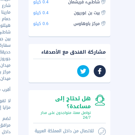
شاطيء فريشمان
0.4 كيلو
شارع بن 
مارينا تل
بيت بن غوريون
0.4 كيلو
حمام سب
مركز باوهاوس
0.6 كيلو
هيلتون ب
شاطئ بو
بين جور
سفارة ا
مشاركة الفندق مع الأصدقاء
حديقة ال
جوروزالي
ميدان دي
مركز باو
ميدان راب
أقرب مطار رئي
هل تحتاج إلى
لا تف
مساعدة؟
مزايا 
تواصل معنا، متواجدون على مدار
24/7
مرافق 
للاتصال من داخل المملكة العربية
داخل م