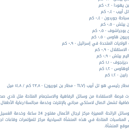
يهودا - ٠٫٢ كم
 أبيب - ٠٫٤ كم
احة جوردون - ٠٫٤ كم
يتش - ٠٫٥ كم
جراشوف - ٠٫٥ كم
يون هاوس - ٠٫٥ كم
لولايات المتحدة في إسرائيل - ٠٫٩ كم
استقلال - ٠٫٩ كم
م بيتش - ٠٫٩ كم
زنجوف - ١٫١ كم
هاوس - ١٫٢ كم
ين - ١٫٢ كم
سي هو تل أبيب (TLV - مطار بن غوريون) - ٢٣٫٨ كم / ١٤٫٨ ميل
وت فرصة الاستفادة من وسائل الرفاهية والاستجمام المتاحة مثل نادي ص
إضافية تشمل اتصال لاسلكي مجاني بالإنترنت وخدمة مجالسة/رعاية الأطفال (ن
المناسبات المتاحة في هذه المنشأة السياحية مركز للمؤتمرات وقاعات اجتم
وقع المنشأة.