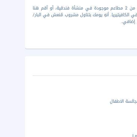
استمتع بتناول أطباق البحر المتوسط في مطعم Sabres Brasserie، وهو واحد من 2 مطاعم موجودة في منشأة فندقية، أو أقم هنا
جبات خفيفة متوفرة في الكافيتيريا. أنهِ يومك بتناول مشروب مُنعش في البار/
السة الاطفال
Lo