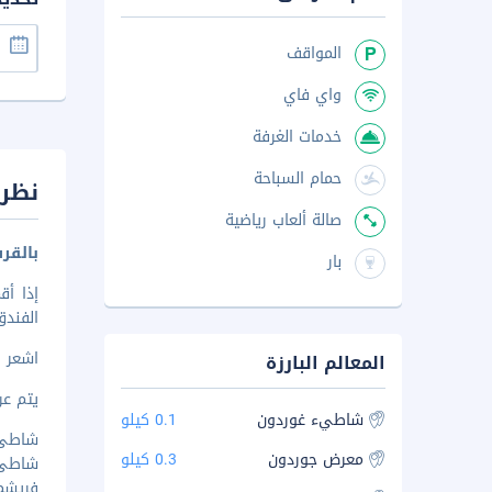
المواقف
واي فاي
خدمات الغرفة
حمام السباحة
نظرة
صالة ألعاب رياضية
بالقر
بار
الفندق منشأة
اشعر و
المعالم البارزة
يتم عرض 
شاطيء غوردون
0.1 كيلو
شاطئ جو
معرض جوردون
0.3 كيلو
شاطئ بانا
فريشمان 