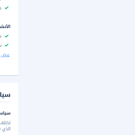
ح
الأنش
م
س
عرض ا
سيا
سياسة
تختلف 
الذي ق