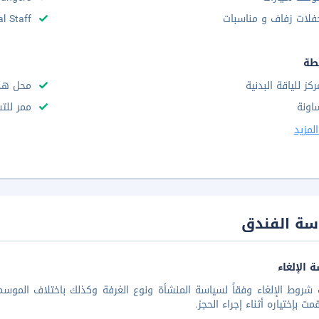
فلات زفاف و مناسبات
al Staff
طة
ركز للياقة البدنية
محل هدا
اونة
ممر للت
لمزيد
سة الفندق
 الإلغاء
شروط الإلغاء وفقاً لسياسة المنشأة ونوع الغرفة وكذلك باختلاف الموسم 
مت بإختياره أثناء إجراء الحجز.