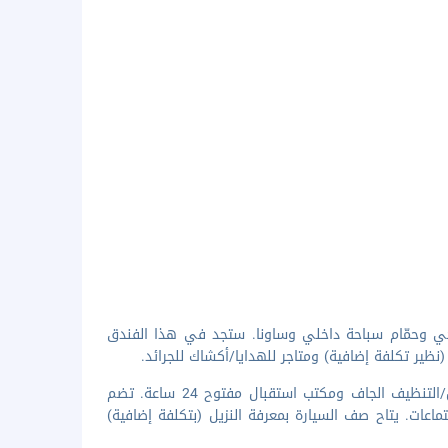
حي وحمّام سباحة داخلي وساونا. ستجد في هذا الفندق
ظير تكلفة إضافية) ومتاجر للهدايا/أكشاك للجرائد.
تضم وسائل الرائحة المميزة مركز لرجال الأعمال مفتوح 24 ساعة وخدمة الغسيل/التنظيف الجاف ومكتب استقبال مفتوح 24 ساعة. تضم
اعات. يتاح صف السيارة بمعرفة النزيل (بتكلفة إضافية)