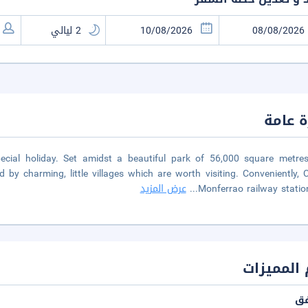
 عامة
ial holiday. Set amidst a beautiful park of 56,000 square metres,
 by charming, little villages which are worth visiting. Conveniently, 
Monferrao railway station
...
عرض المزيد
المميزات
فق