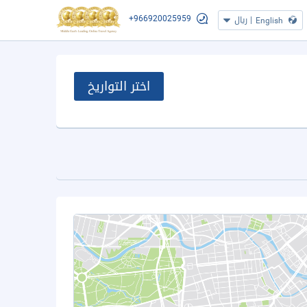
+966920025959
|
ريال
English
اختر التواريخ