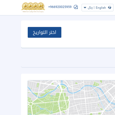
+966920025959
|
ريال
English
اختر التواريخ