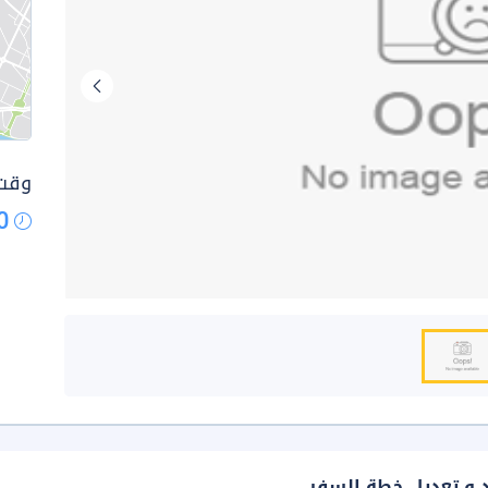
وقت 
0
د و تعديل خطة السفر