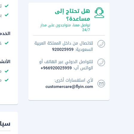
ت
هل تحتاج إلى
ب
مساعدة؟
تواصل معنا، متواجدون على مدار
24/7
الخدم
للاتصال من داخل المملكة العربية
خ
السعودية:
920025959
للتواصل الدولي عبر الهاتف أو
الأنش
الواتس آب:
+966920025959
م
لأي استفسارات أخرى:
م
customercare@flyin.com
سيا