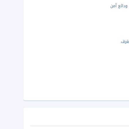
دائع آمن
غرف