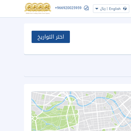
+966920025959
|
ريال
English
اختر التواريخ