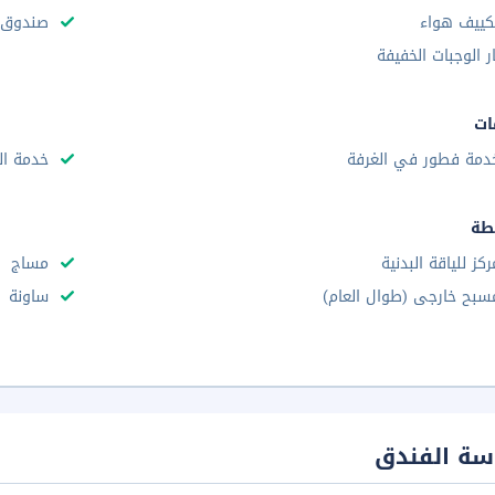
كييف هواء
صندوق و
ار الوجبات الخفيفة
ات
دمة فطور في الغرفة
خدمة ال
طة
ركز للياقة البدنية
مساج
سبح خارجى (طوال العام)
ساونة
سة الفندق