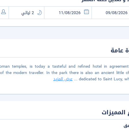
 عامة
Roman temples, is today a tasteful and refined hotel in agreement
 the modern traveller. In the park there is also an ancient little c
dedicated to Saint Lucy, wh
...
عرض المزيد
المميزات
فق