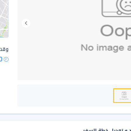
وقت 
0
د و تعديل خطة السفر