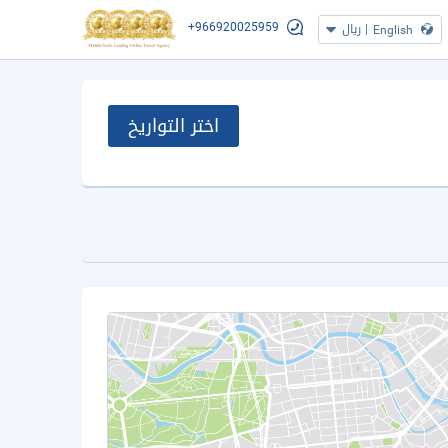
+966920025959
|
ريال
English
اختر التواريخ