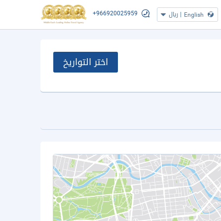
+966920025959
|
ريال
English
اختر التواريخ