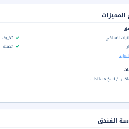
المميزات
فق
نترنت لاسلكي
تكييف ه
ر
تدفئة
لمزيد
ات
اكس / نسخ مستندات
سة الفندق