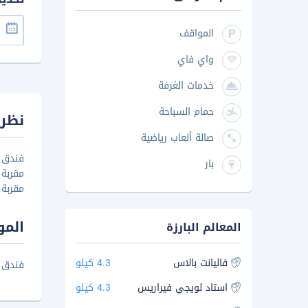
المواقف
واي فاي
خدمات الغرفة
حمام السباحة
نظرة
صالة ألعاب رياضية
فندق م
بار
مقربة 
مقربة 
المو
المعالم البارزة
فاليانت بالاس
4.3 كيلو
فندق ماجور على بعد مساف
استاد لويجي فيراريس
4.3 كيلو