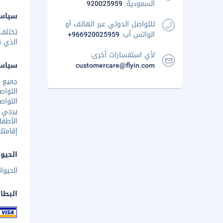
السعودية:
920025959
سياسة
للتواصل الدولي عبر الهاتف أو
تختلف 
الواتس آب:
+966920025959
الذي ق
لأي استفسارات أخرى:
customercare@flyin.com
سياس
جميع 
التواص
يرجي ا
الأطفا
إقامتك
الحيوا
الحيوا
البطا