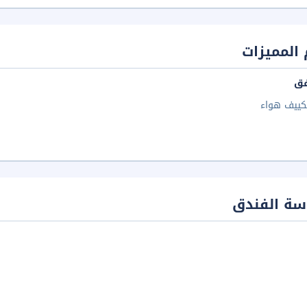
المميزات
فق
كييف هواء
سة الفندق