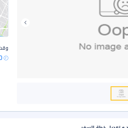
وقت 
0
د و تعديل خطة السفر