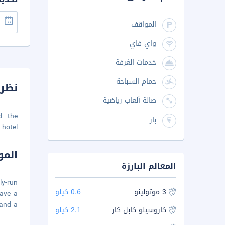
المواقف
واي فاي
خدمات الغرفة
حمام السباحة
نظرة
صالة ألعاب رياضية
d the
بار
hotel.
المو
المعالم البارزة
ly-run
3 موتولينو
0.6 كيلو
have a
 and a
كاروسيلو كابل كار
2.1 كيلو