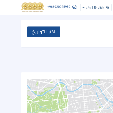
+966920025959
|
ريال
English
اختر التواريخ