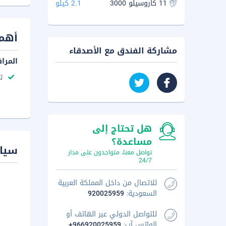
11 كاروسيلو 3000
2.1 كيلو
أهم 
مشاركة الفندق مع الأصدقاء
المرا
ت
هل تحتاج إلى
مساعدة؟
سيا
تواصل معنا، متواجدون على مدار
24/7
للاتصال من داخل المملكة العربية
السعودية:
920025959
للتواصل الدولي عبر الهاتف أو
الواتس آب:
+966920025959