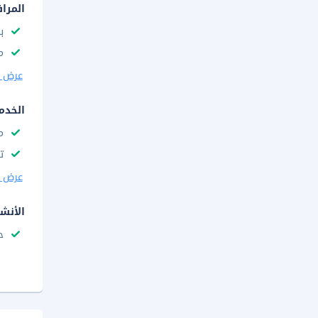
المرا
با
م
عرض ا
الخدم
م
ت
عرض ا
الأنش
ح