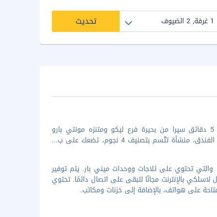
تحديث
إن موقع كلاريون كوليكشن هوتل جريسو ليكو في مالغرات يضعك على بُعد 5 دقائق سيرا من بحيرة فرع ليكو ومتنزه مونتي بارو
ة تتّسم بتصنيف 4 نجوم، تضعك على ب
...
حدة من 50 غرفة/غرف ضيافة مكيفة، والتي تحتوي على ثلاجات ووحدات ميني بار. يتم توفير
سلكي بالإنترنت مجانًا لتبقى على اتصال دائمًا. تحتوي
متاحة على هواتف، بالإضافة إلى خزنات ومكاتب.