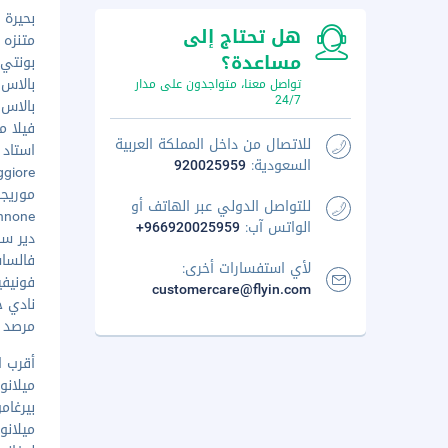
بحيرة فرع لي
هل تحتاج إلى
متنزه مون
مساعدة؟
بونتي أت
بالاس أوف ف
تواصل معنا، متواجدون على مدار
24/7
بالاس بوفارا 
فيلا مانزوني 
للاتصال من داخل المملكة العربية
استاد ريغ
السعودية:
920025959
rsa Maggiore
موريجالو - ٤٫٧ 
للتواصل الدولي عبر الهاتف أو
go di Annone
الواتس آب:
+966920025959
دير سان بي
فالساسينا - ٧
لأي استفسارات أخرى:
فونيفيا بيا
customercare@flyin.com
نادي جبل ك
مرصد بياني 
أقرب ا
ميلانو (MXP-مالبينسا الدولي) - ٧٢٫٣ كم
بيرغامو (BGY-أوريو ألسيرو) - ١٫٤
ميلانو (LIN-يناتيه) - ٥٥٫٦ كم /