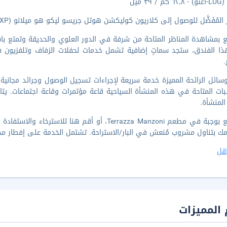
/ ٣٩ ميل
المُفَضَّل للوصول إلى كلاريون كوليكشن هوتل جريسو ليكو هو ميلانو (MXP-مالبينسا الدولي).
 بمشاهدة المناظر المتاحة من شرفة في الدور العلوي والحديقة وتمتع باست
ا الفندق، ستجد سماتٍ إضافية تشمل خدمات لحفلات الزفاف وتلفزيون 
.
ائل الرائحة المميزة خدمة سريعة لإجراءات تسجيل الوصول وجرائد مجاني
بات المتاحة في هذه المنشأة السياحية قاعة مؤتمرات وقاعة اجتماعات. يتا
لمنشأة.
استمتع بوجبة في مطعم Terrazza Manzoni، أو أقم 
ومك بتناول مشروب مُنعش في البار/الاستراحة. تشتمل الخدمة على إفطار مح
قل
المميزات