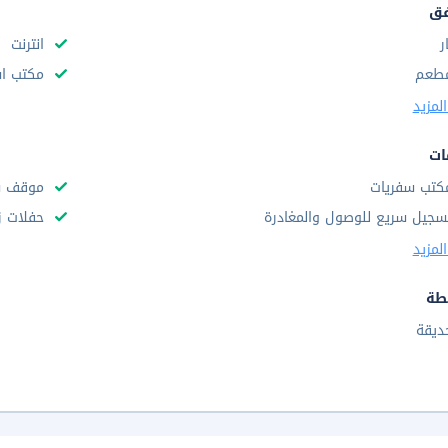
فق
ر
انترنت
طعم
مكتب استقب
لمزيد
ات
كتب سفريات
موقف س
سجيل سريع للوصول والمغادرة
حفلات ز
لمزيد
طة
ديقة