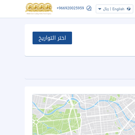
+966920025959
|
ريال
English
اختر التواريخ