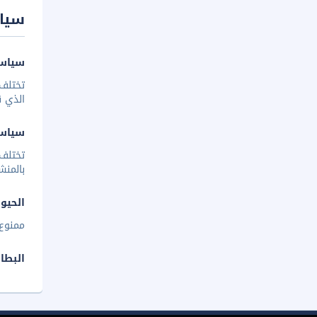
سيا
سياسة
تختلف 
الذي ق
سياس
تختلف
بالمنش
الحيوا
ممنوع 
البطا