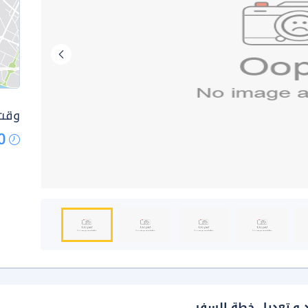
وقت 
0
د و تعديل خطة السفر