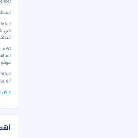
لوغانو (LUG-أغنو) - ٦٢٫٨ كم 
المطار 
استمتع
في هذ
التذاكر
تضم وس
المناس
موقع ا
أنهِ ي
عرض ا
أهم 