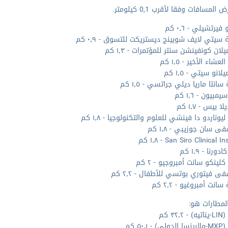
المسافات وفقا لأقرب 0,1 كيلومتر.
يرتشيلي - ٠٫٦ كم
سيتي لايف شوبينج ديستريكت للتسوق - ٠٫٩ كم
لان كونفينشن سنتر للمؤتمرات - ١٫٣ كم
شاء الأخير - ١٫٥ كم
لانو سيتي - ١٫٥ كم
انتا ماريا ديلي جراتسي - ١٫٥ كم
مبيون - ١٫٦ كم
ا بيس - ١٫٧ كم
وناردو دا فينشي للعلوم والتكنولوجيا - ١٫٨ كم
 سان جوزيبي - ١٫٨ كم
San Siro Clinical I - ١٫٨ كم
ورنا - ١٫٩ كم
لينكو سانت أمبروجيو - ٢ كم
 فيتوري بوتسي للأطفال - ٢٫٢ كم
انت أمبروغيو - ٢٫٢ كم
لمطارات هو:
٣٢٫ كم
 ٥٠٫١ كم