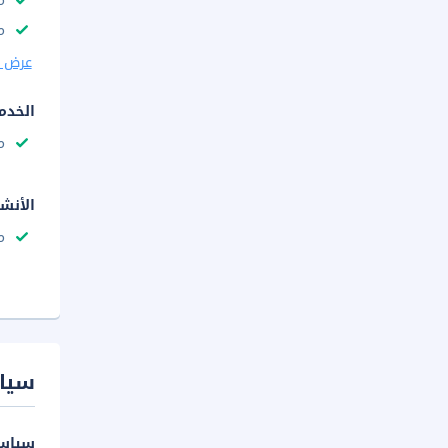
م
مك
عرض ا
الخدم
م
الأنش
م
سيا
سياسة