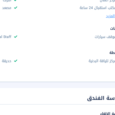
ركز أعمال
انترنت
تب استقبال 24 ساعة
مصعد
لمزيد
ات
وقف سيارات
al Staff
طة
ركز للياقة البدنية
حديقة
سة الفندق
 الإلغاء