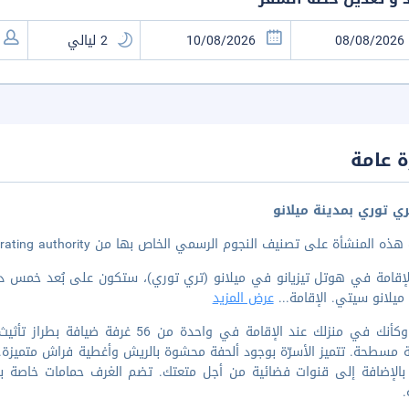
 عامة
ي توري بمدينة ميلانو
 المنشأة على تصنيف النجوم الرسمي الخاص بها من the local rating authority.
إقامة في هوتل تيزيانو في ميلانو (تري توري)، ستكون على بُعد خمس دق
 ميلانو سيتي. الإقامة
...
عرض المزيد
اشعر وكأنك في منزلك عند الإقامة في وا
مسطحة. تتميز الأسرّة بوجود ألحفة محشوة بالريش وأغطية فراش متميزة. يُ
ا، بالإضافة إلى قنوات فضائية من أجل متعتك. تضم الغرف حمامات خاصة 
.