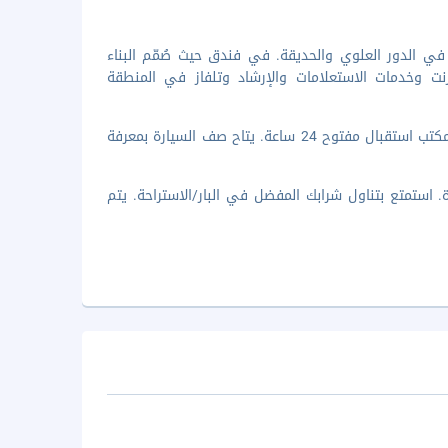
 في الدور العلوي والحديقة. في فندق حيث صُمّم البناء
نت وخدمات الاستعلامات والإرشاد وتلفاز في المنطقة
تضم وسائل الرائحة المميزة مركز لرجال الأعمال وخدمة الغسيل/التنظيف الجاف ومكتب استقبال مفتوح 24 ساعة. يتاح صف السيارة بمعرفة
استمتع بتناول شرابك المفضل في البار/الاستراحة. يتم