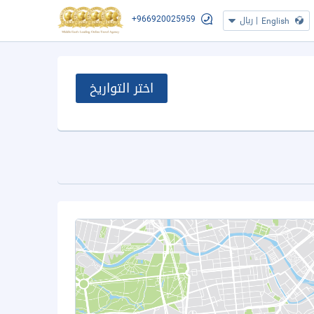
+966920025959
|
ريال
English
اختر التواريخ