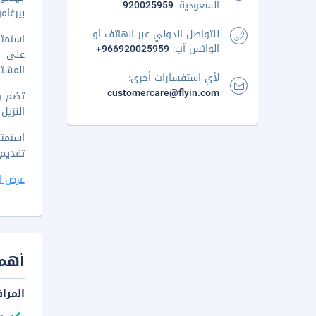
السعودية:
920025959
بيرغامو (BGY-أوريو ألسيرو
للتواصل الدولي عبر الهاتف أو
استمتع
الواتس آب:
+966920025959
على ط
المشتر
لأي استفسارات أخرى:
customercare@flyin.com
النزيل
استمتع
تقديم بوفيه فط
عرض ا
أهم 
المرا