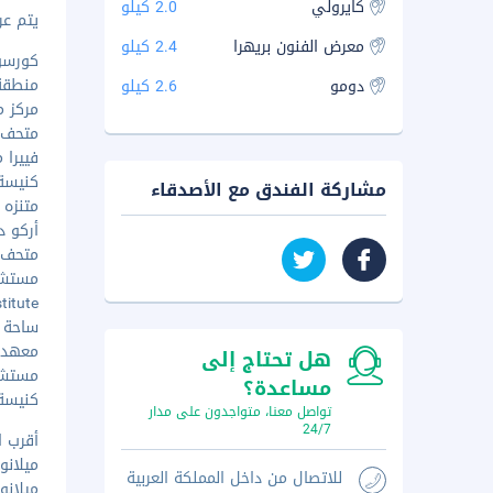
كايرولي
2.0 كيلو
يتم عرض 
معرض الفنون بريهرا
2.4 كيلو
كورسو ف
منطقة 
دومو
2.6 كيلو
مركز مي
متحف الع
فييرا مي
كنيسة س
مشاركة الفندق مع الأصدقاء
متنزه سي
أركو ديل
متحف لي
مستشفى
nstitute
ساحة كاد
معهد ك
هل تحتاج إلى
مستشفى
مساعدة؟
كنيسة س
تواصل معنا، متواجدون على مدار
24/7
أقرب ا
ميلانو (LIN-يناتيه) - ٢
للاتصال من داخل المملكة العربية
ميلانو (MXP-مالبينسا الدولي) -