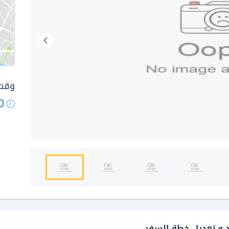
وقت 
0
د و تعديل خطة السفر