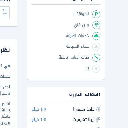
المواقف
واي فاي
خدمات الغرفة
حمام السباحة
نظرة
صالة ألعاب رياضية
في تر
بار
حصلت هذه
لدى ال
وفييرا
المعالم البارزة
قلعة سفورزا
1.8 كيلو
بشاشة 
دائمً
أرينا تشيفيكا
1.8 كيلو
وبيديه