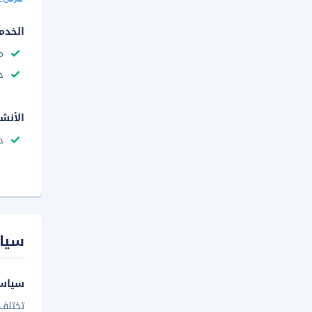
الخدم
م
ح
الأنش
ح
سيا
سياسة
تختلف 