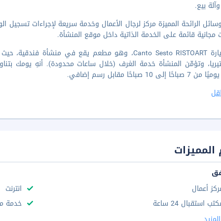
وآلة بيع.
ائل الرائحة المميزة مركز لرجال الأعمال وخدمة سريعة لإجراءات تسجيل ال
 مجانية قائمة على الخدمة الذاتية داخل موقع المنشأة.
قم بزيارة Canto Sesto RISTOART، وهو مطعم يقع في منشأة
تيريا، وتؤمّن المنشأة خدمة الغرف (خلال ساعات محدودة). أنهِ يومك بتن
حًا إلى 10 صباحًا مقابل رسم إضافي.
قل
المميزات
فق
ركز أعمال
انترنت
تب استقبال 24 ساعة
خدمة مج
لمزيد