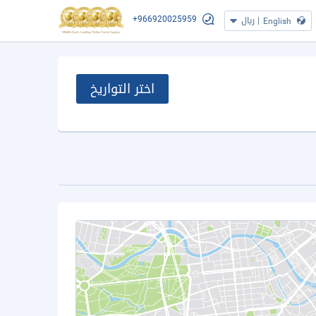
+966920025959
|
ريال
English
اختر التواريخ