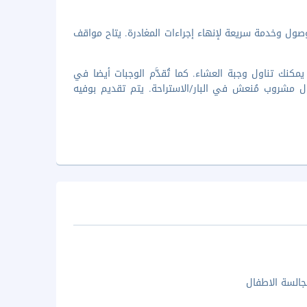
وصول وخدمة سريعة لإنهاء إجراءات المغادرة. يتاح مواقف
 فندقية، حيث يمكنك تناول وجبة العشاء. كما تُقدَّم الوجبات أيضا في
اول مشروب مُنعش في البار/الاستراحة. يتم تقديم بوفيه
السة الاطفال