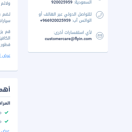
السعودية:
920025959
ولائم 
للتواصل الدولي عبر الهاتف أو
تضم وس
الواتس آب:
+966920025959
سيارات
لأي استفسارات أخرى:
الكافي
customercare@flyin.com
فطور يوميًا من 7 صبا
عرض ا
أهم 
المرا
م
مك
عرض ا