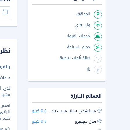
المواقف
واي فاي
خدمات الغرفة
حمام السباحة
نظرة
صالة ألعاب رياضية
بالقرب من garotti
بار
حصلت هذه
مشيا ع
المعالم البارزة
مستشفي سانتا ماريا ديلا ميزيركورديا
0.3 كيلو
لتبقى 
تضم وس
سان سيفيرو
0.8 كيلو
يتم عرض 