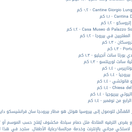
Cantine Giorgio Lu - ٠٫٢ كم
Cantin - ١٫١ كم
وسكو - ١٫٢ كم
Casa Museo di Palazzo S - ١٫٢ كم
لمغتربين في بيروجا - ١٫٢ كم
وسكان - ١٫٣ كم
 - ١٫٣ كم
ي بورتا سانت أنجيليو - ١٫٣ كم
ية سانت لورينتسو - ١٫٣ كم
اريرس - ١٫٤ كم
وجيا - ١٫٤ كم
انوتشي - ١٫٤ كم
Chiesa - ١٫٤ كم
تيوتي بيريوجيا - ١٫٤ كم
ابع من نوفمبر - ١٫٤ كم
 المُفضّل للوصول إلى بيروسيا هوتل هو مطار بيرودجا سان فرانشيسكو دايسيسي - أومب
 بفرص الترفيه المتاحة مثل حمام سباحة مكشوف يُفتح حسب الموسم أو تمتع
 لاسلكي مجاني بالإنترنت وخدمة مجالسة/رعاية الأطفال. ستجد في هذا ا