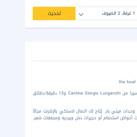
تحديث
لدى الإقامة في بيروسيا هوتل في بيروجيا، ستكون على بُعد 2 دقيقة/دقائق سيرا من Cantine Giorgio Lungarotti و13 دقيقة/دقائق
 من 129 غرفة مكيفة تتميز بوجود وحدات ميني بار. يُتاح لك اتصال لاسلكي بالإنترنت مجانًا
مات أحواض استحمام أو حجيرات دش وبيديه ومجففات شعر.