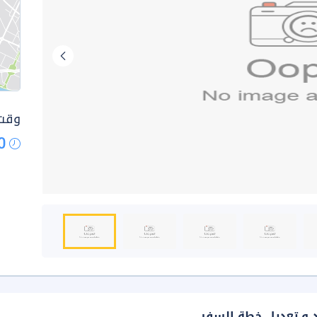
وقت 
0
د و تعديل خطة السفر