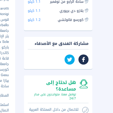
ساحة الرابع من نوفمبر
1.1 كيلو
ngarotti
بلازو دي بريوري
1.1 كيلو
a Dionigi
قوس إتر
كورسو فانوتشي
1.2 كيلو
orbello
جامعة ا
بئر الإتر
Porta Sole
مشاركة الفندق مع الأصدقاء
باركو د
كاتدرائ
قاعة نوت
جامعة بير
كورسو ف
 del Gesu
بيازا ما
هل تحتاج إلى
ساحة الر
مساعدة؟
تواصل معنا، متواجدون على مدار
المطار
24/7
استمتع
للاتصال من داخل المملكة العربية
اتصال