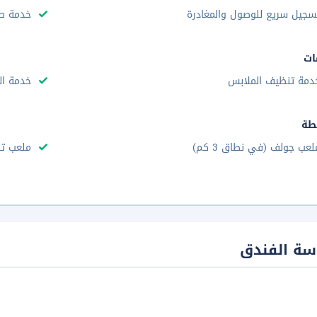
سجيل سريع للوصول والمغادرة
خدمة صف
ات
دمة تنظيف الملابس
خدمة ال
طة
لعب جولف (في نطاق 3 كم)
ملعب ت
سة الفندق