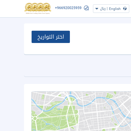
+966920025959
|
ريال
English
اختر التواريخ