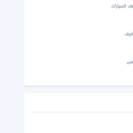
 السيارات
غرف
نس