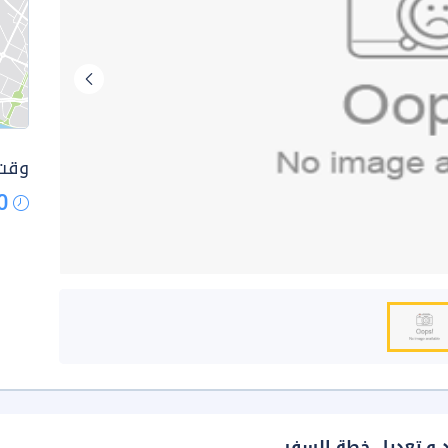
وقت 
0
د و تعديل خطة السفر