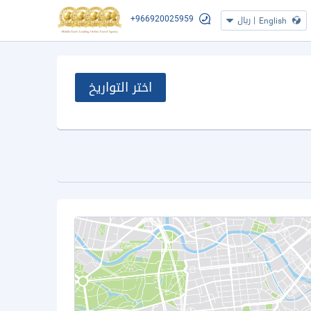
+966920025959
|
ريال
English
اختر التواريخ