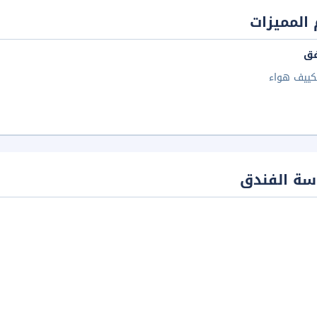
المميزات
فق
كييف هواء
سة الفندق