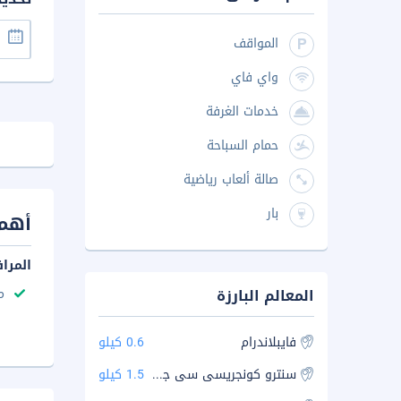
المواقف
واي فاي
خدمات الغرفة
حمام السباحة
صالة ألعاب رياضية
بار
أهم 
المرا
المعالم البارزة
م
فايبلاندرام
0.6 كيلو
سنترو كونجريسى سى جى ار
1.5 كيلو