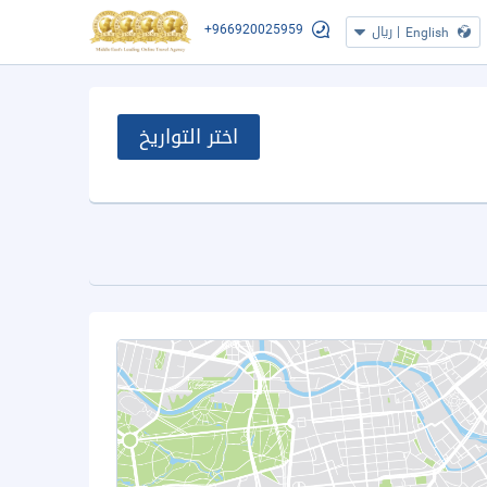
+966920025959
|
ريال
English
اختر التواريخ