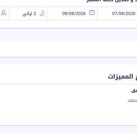
المميزات
فق
صعد