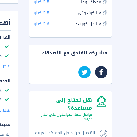
محطة روما
2.5 كيلو
فيا كوندوتي
2.5 كيلو
أهم 
فيا دل كورسو
2.6 كيلو
المرا
ا
مشاركة الفندق مع الأصدقاء
م
عرض ا
الخدم
خ
هل تحتاج إلى
ف
مساعدة؟
عرض ا
تواصل معنا، متواجدون على مدار
24/7
محيط 
للاتصال من داخل المملكة العربية
إنه مب