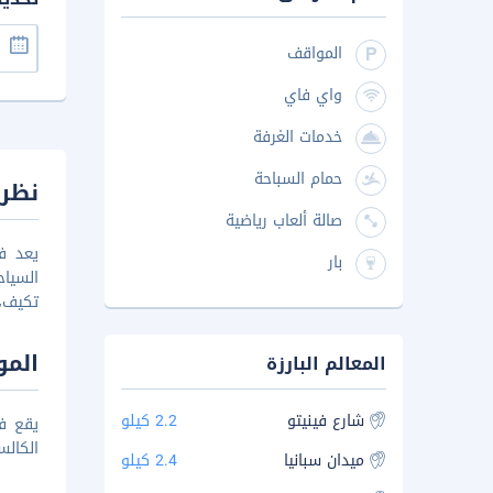
المواقف
واي فاي
خدمات الغرفة
حمام السباحة
نظرة
صالة ألعاب رياضية
يعد ف
بار
تكيف، 
المو
المعالم البارزة
شارع فينيتو
2.2 كيلو
الكالسيوم
ميدان سبانيا
2.4 كيلو