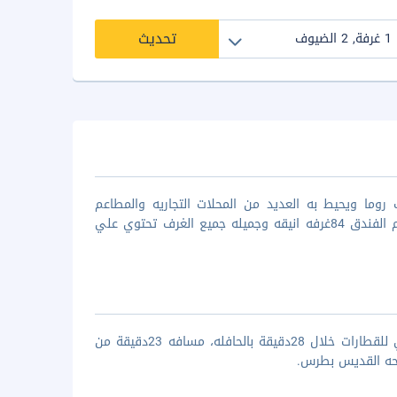
تحديث
وما ويحيط به العديد من المحلات التجاريه والمطاعم
السياحيه، تم تصميم الغرف بديكورات كلاسيكيه فاخره وارضيات من السجاد، يضم الفندق 84غرفه انيقه وجميله جميع الغرف تحتوي علي
يقع فندق بوروميني في العاصمه روما حيث يمكنك الوصول الي محطة تيرميني للقطارات خلال 28دقيقة بالحافله، مسافه 23دقيقة من