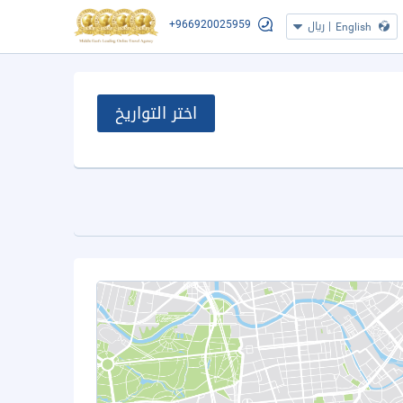
+966920025959
|
ريال
English
اختر التواريخ