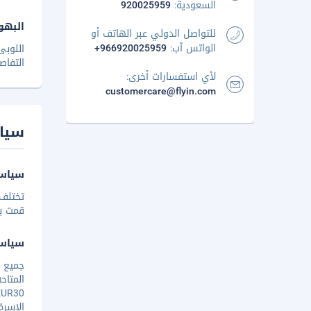
السعودية:
920025959
البهو
للتواصل الدولي عبر الهاتف أو
الواتس آب:
+966920025959
اللوب
التفاص
لأي استفسارات أخرى:
customercare@flyin.com
سيا
سياسة
تختلف 
قمت بإخ
سياس
الاسرة