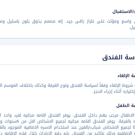
/الاستقبال
ى واسع ومؤثث على طراز راقى جيد. إنه مصمم بذوق بلون باستيل ومج
يل.
سة الفندق
 الإلغاء
شروط الإلغاء وفقاً لسياسة الفندق ونوع الغرفة وكذلك باختلاف الموسم الس
تياره أثناء إجراء الحجز.
ة الطفل
المتاحه بالغرفة. 
EUR30 لجميع الاشخاص شباب\بالغين عند استخدام الاسره الاضافيه الموجود ب
 الاضافيه وذلك بتاكيد من الفندق. يتم دفع الزيادات خلال فتره الاقامه 