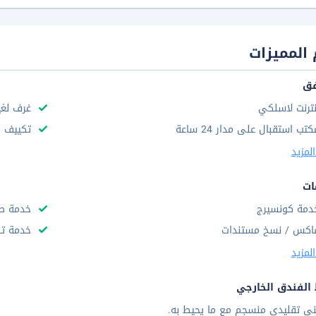
المميزات
فق
نترنت لاسلكي
غرف لغي
كتب استقبال على مدار 24 ساعة
تكييف ه
لمزيد
ات
دمة كونسيرج
خدمة صر
اكس / نسخ مستندات
خدمة تن
لمزيد
الفندق الخارجي
نى تقليدى منسجم مع ما يحيط به.