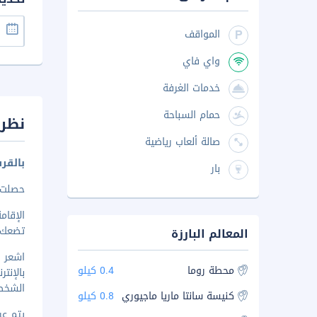
المواقف
واي فاي
خدمات الغرفة
حمام السباحة
نظرة
صالة ألعاب رياضية
بالقر
بار
حصلت هذه
تضعك على بُعد
المعالم البارزة
محطة روما
0.4 كيلو
بالإنت
الشخصي
كنيسة سانتا ماريا ماجيوري
0.8 كيلو
يتم عرض 