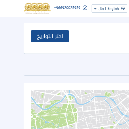
+966920025959
|
ريال
English
اختر التواريخ