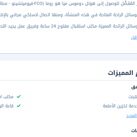
فَضَّل للوصول إلى هوتل دوموس ميا هو روما (FCO-فيوميتشينو - مطار ليوناردو دا فينشي الدولي).
وسائل الراحة المتاحة في هذه المنشأة، ومنها اتصال لاسلكي مجاني بالإنتر
ائحة المميزة مكتب استقبال مفتوح 24 ساعة وفريق عمل يجيد التحدث بعدة لغات وخدمة تخزين الأمتعة.
قل
المميزات
فق
نترنت
مكتب استقب
دمة تخزين الأمتعة
قاعة الو
لمزيد
ات