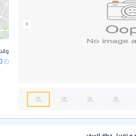
وقت 
0
د و تعديل خطة السفر