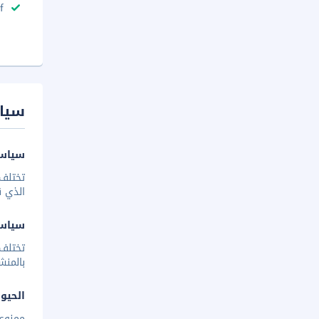
f
سيا
سياسة
تختلف 
الذي ق
سياس
تختلف
بالمنش
الحيوا
ممنوع 