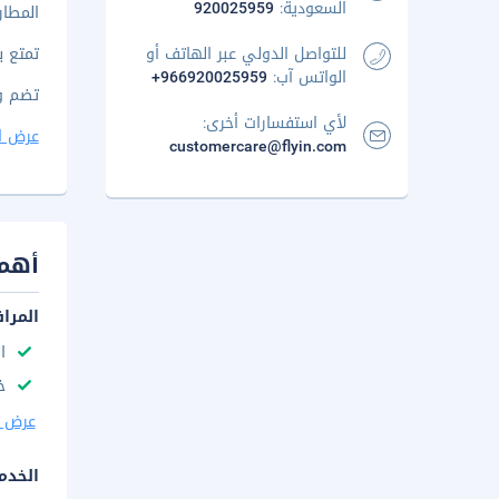
السعودية:
920025959
المطار المُ
للتواصل الدولي عبر الهاتف أو
تمتع ب
الواتس آب:
+966920025959
تضم وسائل الر
لأي استفسارات أخرى:
عرض ا
customercare@flyin.com
أهم 
المرا
ا
خ
عرض ا
الخدم