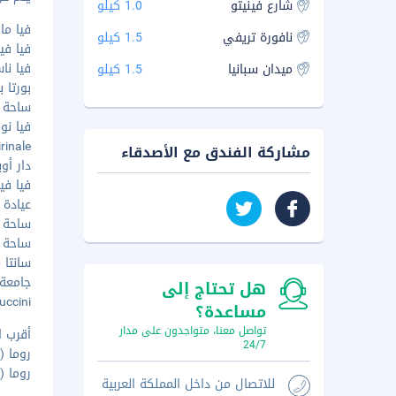
شارع فينيتو
1.0 كيلو
فيا مارسا
نافورة تريفي
1.5 كيلو
فيا فين
فيا ناسيو
ميدان سبانيا
1.5 كيلو
بورتا بايا 
ساحة الج
فيا نومنتن
Quirinale - 
مشاركة الفندق مع الأصدقاء
دار أوبرا
فيا فينيتو
عيادة أ
ساحة برب
ساحة سا
سانتا ما
جامعة ل
هل تحتاج إلى
ppuccini
مساعدة؟
تواصل معنا، متواجدون على مدار
أقرب ا
24/7
روما (CIA-تشامبينو) - ٢٦٫٦ كم
روما (FCO-فيوميتشينو - مطار ليوناردو دا فينشي الدولي) - ٣١٫٤ كم
للاتصال من داخل المملكة العربية