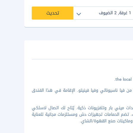
تحديث
ميا تضعك في قلب روما، على بُعد 15 دقيقة سيرا من فيا ناسيونالي وفيا فينيتو. الإقامة في هذا الفندق
2 غرفة ضيافة تتميز بوجود وحدات ميني بار وتلفزيونات ذكية. يُتاح لك اتصال لاسلكي
تك. تضم الحمامات تجهيزات دش ومستلزمات مجانية للعناية
وماكينات صنع القهوة/الشاي.