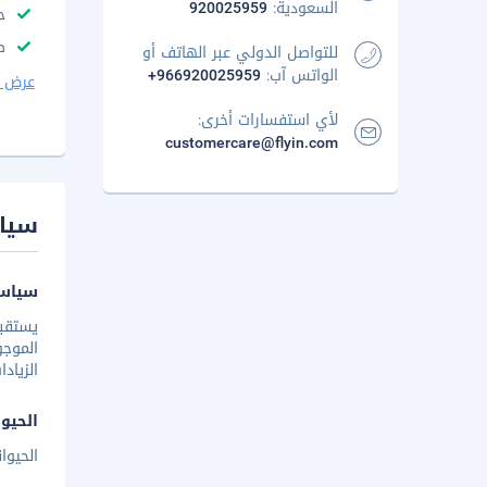
السعودية:
920025959
ح
ص
للتواصل الدولي عبر الهاتف أو
الواتس آب:
+966920025959
عرض ا
لأي استفسارات أخرى:
customercare@flyin.com
سيا
سياس
الزياد
الحيوا
الحيوا