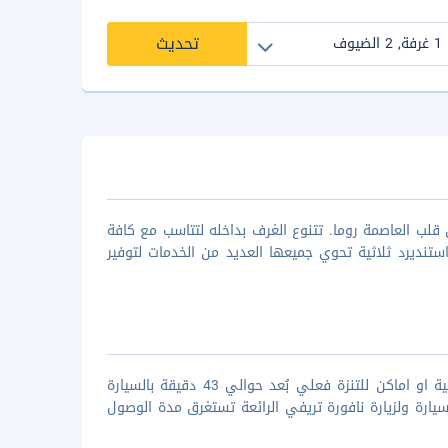
تحديث
 قلب العاصمة روما. تتنوع الغرف بداخله لتتاسب مع كافة
تنديرد ثلاثية تحوي جميعها العديد من الخدمات لتوفير
يقع الفندق بالقرب من الاماكن التي يرغب بزيارتها جميع الناس سواء كانت تاريخية او اماكن للتنزة فعلي بُعد حوالي 43 دقيقة بالسيارة
م الرائع، يقع مطار فيوميتشينو علي مسافة 47 دقيقة بالسيارة ولزيارة نافورة تريفي الرائعة تستغرق مدة الوصول