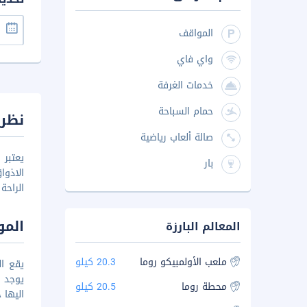
المواقف
واي فاي
خدمات الغرفة
حمام السباحة
نظرة
صالة ألعاب رياضية
يعتبر 
بار
الاذوا
الراحة
المو
المعالم البارزة
ملعب الأولمبيكو روما
20.3 كيلو
محطة روما
20.5 كيلو
اليها حوالي 0