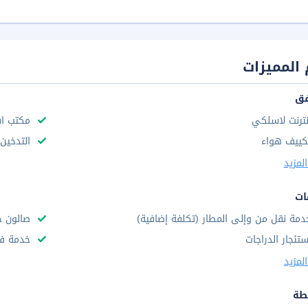
المميزات
فق
نترنت لاسلكي
مكتب استق
كييف هواء
التدخين
لمزيد
ات
دمة نقل من وإلى المطار (تكلفة إضافية)
صالون ح
ستئجار الدراجات
خدمة فط
لمزيد
طة