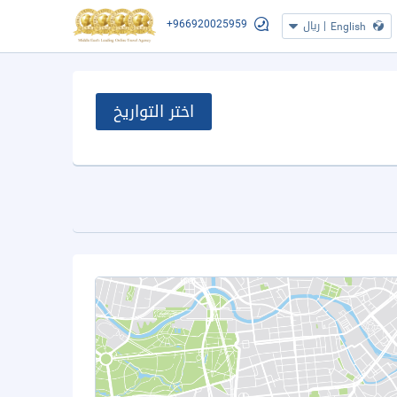
+966920025959
|
ريال
English
اختر التواريخ