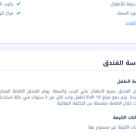
ديقة للأطفال
ركوب ال
يد السمك
مركز للي
لمزيد
سة الفندق
ة الطفل
الموجودة. يتم دفع مبلغ EUR 10 لطفل وا
ات خلال الاقامة منفصلة عن التكلفة النهائية.
نات الاليفة
نات الأليفة غير مسموح بها