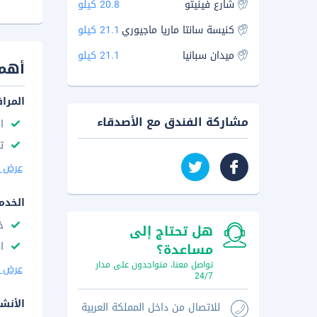
شارع فينيتو
20.8 كيلو
كنيسة سانتا ماريا ماجيوري
21.1 كيلو
ميدان سبانيا
21.1 كيلو
أهم 
المرا
مشاركة الفندق مع الأصدقاء
ا
ت
عرض ا
الخدم
خ
هل تحتاج إلى
ا
مساعدة؟
تواصل معنا، متواجدون على مدار
عرض ا
24/7
الأنش
للاتصال من داخل المملكة العربية