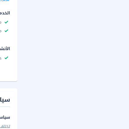
الخدم
م
م
الأنش
ح
سيا
سياسة
تختلف 