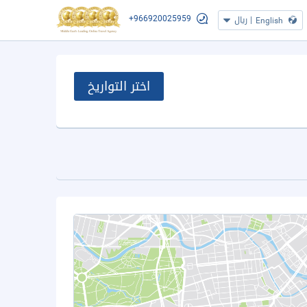
+966920025959
|
ريال
English
اختر التواريخ