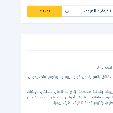
تحديث
لدى الإقامة في ذا ستراند هوتل في روما (مونيتشيبو 7)، ستكون على بُعد 10 دقائق بالسيارة من كولوسيوم وسيركوس ماكسيموس.
 غرفة مكيفة تتميز بوجود تلفزيونات بشاشة مسطحة. يُتاح لك اتصال لاسلكي بالإنترنت
م الغرف حمامات خاصة بها أحواض استحمام أو حجيرات دش
تيم، وتتوفر خدمة تنظيف الغرف يوميًا.