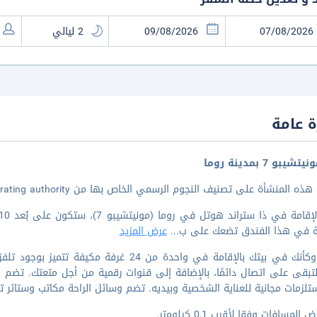
 عامة
يبو 7 بمدينة روما
 المنشأة على تصنيف النجوم الرسمي الخاص بها من the local rating authority.
مة في هذا الفندق تضعك على ب
...
عرض المزيد
اشعر وكأنك في بيتك بالإقامة في واحدة من 24
 لتبقى على اتصال دائمًا، بالإضافة إلى قنوات رقمية من أجل متعتك. تض
لزمات مجانية للعناية الشخصية وبيديه. تضم وسائل الراحة مكاتب وستائر تع
المسافات وفقا لأقرب 0,1 كيلومتر.