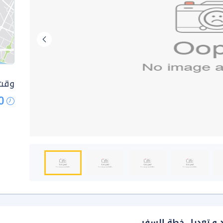
وقت 
0
د و تعديل خطة السفر