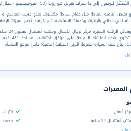
فَضَّل للوصول إلى ذا ستراند هوتل هو روما (FCO-فيوميتشينو - مطار ليوناردو دا فينشي الدولي).
 بفرص الترفيه المتاحة مثل حمام سباحة مكشوف يُفتح حسب الموسم أو تمتع
لاسلكي مجاني بالإنترنت وخدمات الاستعلامات والإرشاد. تضم الميزات الإضاف
تضم وسائل 
ات. يتاح صف السيارة بمعرفة النزيل (بتكلفة إضافية) داخل موقع المنشأة.
قل
المميزات
فق
ركز أعمال
انترنت
تب استقبال 24 ساعة
مصعد
لمزيد