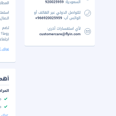
السعودية:
920025959
المطار المُ
للتواصل الدولي عبر الهاتف أو
استمتع
الواتس آب:
+966920025959
اتصال 
لأي استفسارات أخرى:
customercare@flyin.com
اجتماع
عرض ا
أهم 
المرا
م
مك
عرض ا