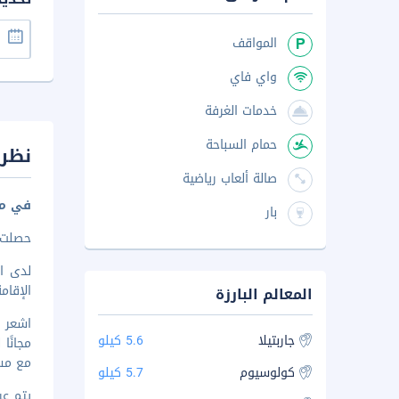
المواقف
واي فاي
خدمات الغرفة
حمام السباحة
نظرة
صالة ألعاب رياضية
في مونيتش
بار
حصلت هذه
الإقا
المعالم البارزة
جاربتيلا
5.6 كيلو
مجانًا
مع مست
كولوسيوم
5.7 كيلو
يتم عرض 