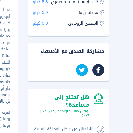
كنيسة سانتا ماريا ماجيوري
5.8 كيلو
فيا أبيا ن
محطة روما
5.9 كيلو
أبودرومو
كنيسة س
المنتدى الروماني
6.3 كيلو
بيازا في
حمامات ك
فيا مارسا
ساحة سا
مشاركة الفندق مع الأصدقاء
سانتا ما
البيت ا
كولوسيو
سان بيت
جامعة ل
دار أوبرا
Quirinale - 
هل تحتاج إلى
تل بالاتاي
مساعدة؟
تواصل معنا، متواجدون على مدار
أقرب ا
24/7
روما (CIA-تشامبينو) - ٩٫٢ كم
روما (FCO-فيوميتشينو - مطار ليوناردو دا فينشي الدولي) - ٣٧٫٣ كم
للاتصال من داخل المملكة العربية