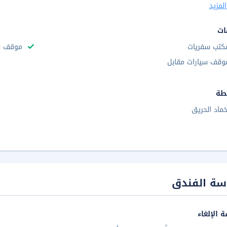
لمزيد
ات
كتب سفريات
موقف س
وقف سيارات مقابل
طة
خماد الحريق
سة الفندق
 الإلغاء