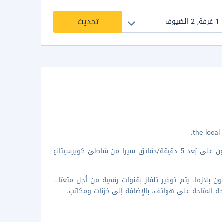
تحديث
لدى الإقامة في هوتل ريتورانتيه بايا ديل سوريسو في روسينانو ماريتيمو، ستكون على بُعد 5 دقيقة/دقائق سيرا من شاطئ كويرسيتانو
رفة مكيفة تتميز بوجود تلفزيون بلازما. يتم توفير تلفاز بقنوات رقمية من أجل متعتك.
 المتاحة على هواتف، بالإضافة إلى خزنات ومكاتب.