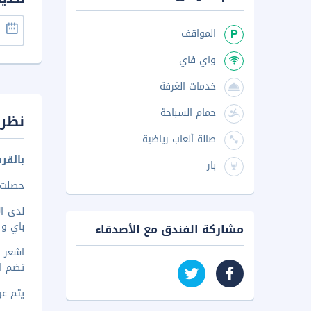
المواقف
واي فاي
خدمات الغرفة
حمام السباحة
نظرة
صالة ألعاب رياضية
بالقر
بار
حصلت هذه
باي و11 دقيقة/دقائق مشيا
مشاركة الفندق مع الأصدقاء
تضم ال
يتم عرض 