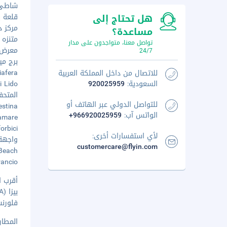
شاطئ كو
هل تحتاج إلى
قلعة با
مركز دي
مساعدة؟
متنزه بي
تواصل معنا، متواجدون على مدار
معرض غر
24/7
برج ميد
nciafera
للاتصال من داخل المملكة العربية
السعودية:
920025959
Bagni Lido
المتحف 
للتواصل الدولي عبر الهاتف أو
 Celestina
الواتس آب:
+966920025959
Miramare
Le forbici -
لأي استفسارات أخرى:
واجهة ل
customercare@flyin.com
lo Beach
l'arancio
أقرب ا
بيزا (PSA-غاليليو غاليلي) - ٦١٫٤ كم
فلورنسا (FLR-بريتولا
المطار 