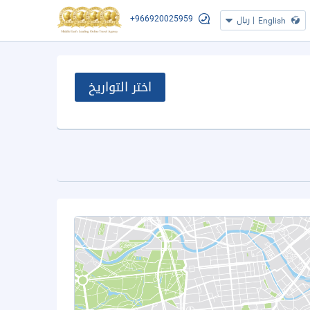
+966920025959
|
ريال
English
اختر التواريخ