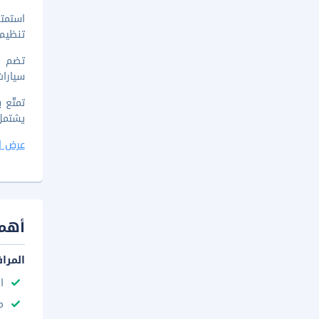
استمتع
تنظيم 
سيارات
تمتّع 
يشتمل
عرض ا
أهم 
المرا
ا
مك