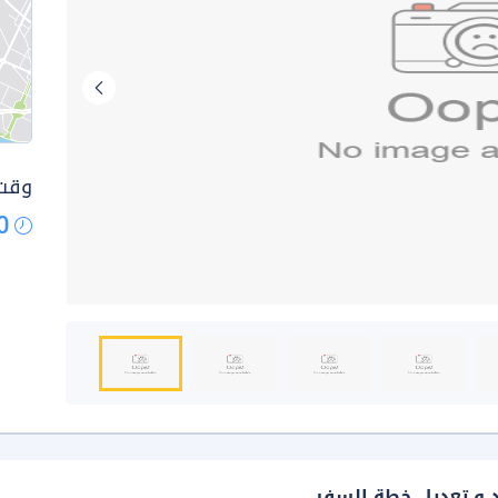
وقت 
0
د و تعديل خطة السفر