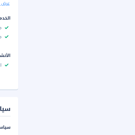
عرض ا
الخدم
م
م
الأنش
ا
سيا
سياسة