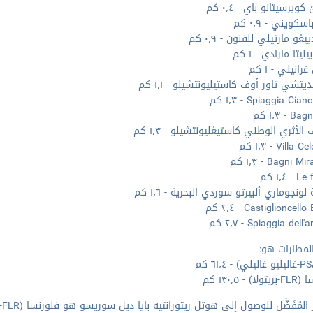
يرسيتانو باي - ٠٫٤ كم
سكويني - ٠٫٩ كم
يغو مارتيلي للفنون - ٠٫٩ كم
نيتا مارادي - ١ كم
انيلي - ١ كم
يتشي تاور أوف كاستيليونتشيلو - ١٫١ كم
Spiaggia Cia - ١٫٣ كم
 - ١٫٣ كم
الأثري الوطني كاستيغليونتشيلو - ١٫٣ كم
Villa - ١٫٣ كم
Bagni  - ١٫٣ كم
 ١٫٤ كم
ونجوماري ألبيرتو سوردي البحرية - ١٫٦ كم
Castiglioncel - ٢٫٤ كم
Spiaggia del - ٢٫٧ كم
لمطارات هو:
) - ١٣٠٫٥ كم
المُفَضَّل للوصول إلى هوتل ريتورانتيه بايا ديل سوريسو هو فلورنسا (FLR-بريتولا).