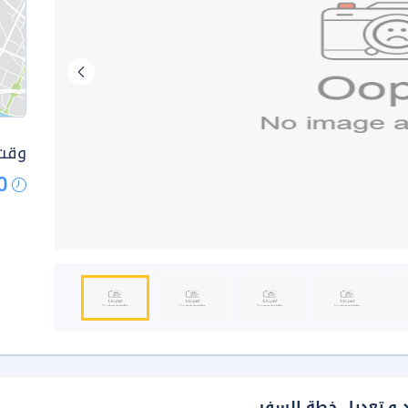
وقت 
0
د و تعديل خطة السفر