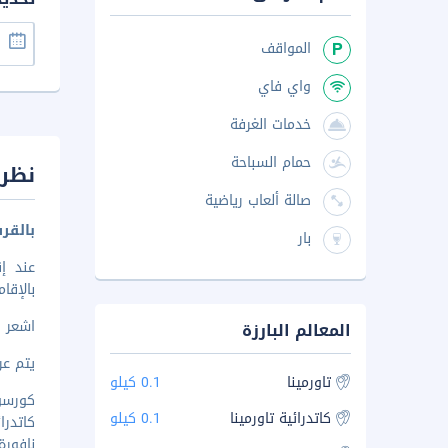
المواقف
واي فاي
خدمات الغرفة
حمام السباحة
نظرة
صالة ألعاب رياضية
بالقر
بار
عند إ
بالإقامة في affittacamere على بُعد ١٫٦ كم
اشعر و
المعالم البارزة
يتم عرض 
تاورمينا
0.1 كيلو
كورسو أو
كاتدرائية تاورمينا
0.1 كيلو
كاتدرائية
نافورة با