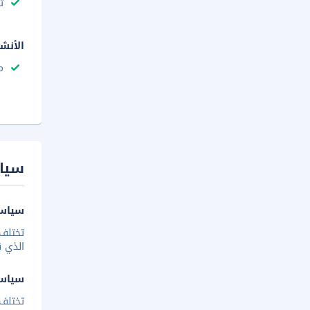
ت
الأنش
م
سيا
سياسة
تختلف 
الذي ق
سياس
تختلف