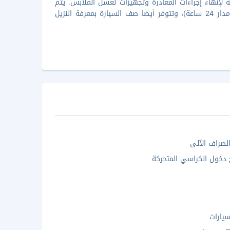
لإنهاء إجراءات المغادرة وتجهيزات لغسل الملابس. يتم
تأمين حافلة للتوصيل من المطار إلى الفندق لقاء تكلفة إضافية (متوفرة على مدار 24 ساعة)، وتتوفر أيضا صف السيارة بمعرفة النزيل
الصراف الآلى
خول الكراسي المتحركة
يارات