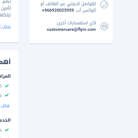
تضم وس
للتواصل الدولي عبر الهاتف أو
الواتس آب:
+966920025959
(بتكلف
لأي استفسارات أخرى:
عرض ا
customercare@flyin.com
أهم 
المرا
ا
خ
عرض ا
الخدم
م