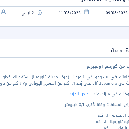
 عامة
ب من كورسو أومبيرتو
قامتك في بيلدومو في تاورمينا (مركز مدينة تاورمينا)، ستفصلك خطوات
 من المسرح اليوناني و٢٫٧ كم من تاورمينا كابل كار.
كأنك في منزلك عند
...
عرض المزيد
المسافات وفقا لأقرب 0,1 كيلومتر.
مبيرتو - ٠٫١ كم
 تاورمينا - ٠٫١ كم
روك - ٠٫١ كم