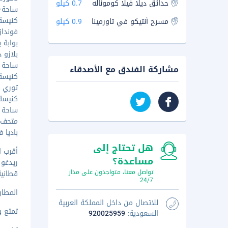
حدائق ديلا فيلا كوموناله
0.7 كيلو
ساحة·الك
كنيسة ا
مسرح أنتيكو في تاورمينا
0.9 كيلو
فوندازيو
بوابة بو
بلازو د
ساحة كيا
مشاركة الفندق مع الأصدقاء
كنيسة س
توري دي
كنيسة س
ساحة أبر
متحف تاو
باديا فيكي
هل تحتاج إلى
أقرب ا
مساعدة؟
تواصل معنا، متواجدون على مدار
قطانية (CTA-فونتاناروسا)
24/7
المطار ا
للاتصال من داخل المملكة العربية
تمتع ب
السعودية:
920025959