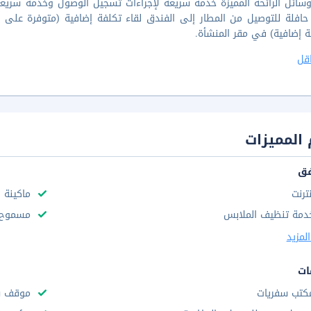
ائل الرائحة المميزة خدمة سريعة لإجراءات تسجيل الوصول وخدمة سريعة 
ة إضافية) في مقر المنشأة.
قل
المميزات
فق
نترنت
ماكينة 
دمة تنظيف الملابس
مسموح د
لمزيد
ات
كتب سفريات
موقف س