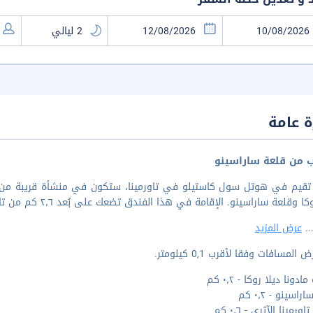
 عامة
ب من قلعة ساراسينو
 تقيم في هوتل سول كاستيلو في تاورمينا، ستكون في منشأة قريبة من 
وقلعة ساراسينو. الإقامة في هذا الفندق تضعك على بُعد ٢٫٦ كم من تاورمينا كابل كار و٢٩٫٨ كم من جبل إتنا.
..
عرض المزيد
المسافات وفقا لأقرب 0,1 كيلومتر.
دونا ديلا روكا - ٠٫٢ كم
اسينو - ٠٫٢ كم
رمينا الآثري - ٠٫٦ كم