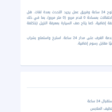
تضم وسائل الرائحة المميزة خدمة الغسيل/التنظيف الجاف ومكتب استقبال مفتوح 24 ساعة وفريق عمل يجيد التحدث بعدة لغات. هل
تخطط لإقامة حدث ما في تاورمينا؟ تحتوي هذه المنشأة السياحة على مرافق احتفالات بمساحة 0 قدم مربع (0 متر مربع)، بما في ذلك
ة إضافية، كما يتاح صف السيارة بمعرفة النزيل (بتكلفة
استمتع بوجبة في مطعم هذا الفندق، أو أقم هنا للاسترخاء والاستفادة من خدمة الغرف على مدار 24 ساعة. استرخِ واستمتع بشراب
ًا مقابل رسوم إضافية.
ال 24 ساعة
ظيف الملابس