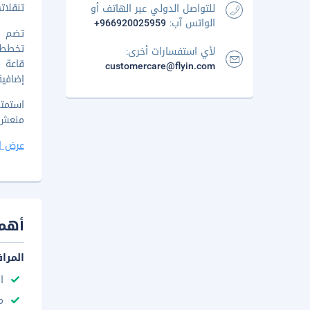
تنقلات
للتواصل الدولي عبر الهاتف أو
الواتس آب:
+966920025959
لأي استفسارات أخرى:
قاعة م
customercare@flyin.com
إضافية
منعش ف
عرض ا
أهم 
المرا
ا
م