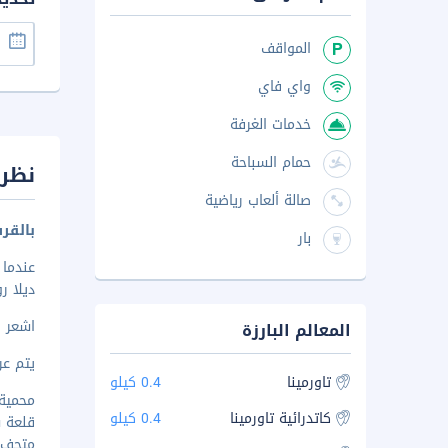
المواقف
واي فاي
خدمات الغرفة
حمام السباحة
نظرة
صالة ألعاب رياضية
بالقر
بار
عندما
ديلا روكا 
اشعر
.
المعالم البارزة
يتم عرض 
تاورمينا
0.4 كيلو
محمية ما
كاتدرائية تاورمينا
0.4 كيلو
قلعة سار
متحف تاو