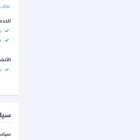
عرض ا
الخدم
م
r
الأنش
م
سيا
سياسة