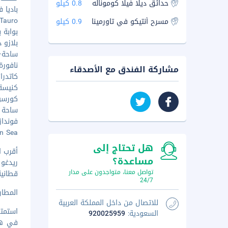
حدائق ديلا فيلا كوموناله
0.8 كيلو
باديا فيكي
nte Tauro
مسرح أنتيكو في تاورمينا
0.9 كيلو
بوابة بو
بلازو د
ساحة·الك
نافورة با
مشاركة الفندق مع الأصدقاء
كاتدرائية
كنيسة س
كورسو أو
ساحة كيا
فوندازيو
Ionian Sea
هل تحتاج إلى
أقرب ا
مساعدة؟
تواصل معنا، متواجدون على مدار
قطانية (CTA-فونتاناروس
24/7
المطار ا‫
للاتصال من داخل المملكة العربية
استمتع
السعودية:
920025959
في هذا