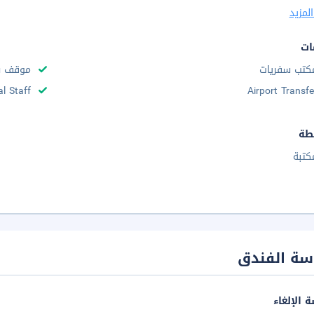
لمزيد
ات
كتب سفريات
موقف س
al Staff
Airport Transfe
طة
كتبة
سة الفندق
 الإلغاء