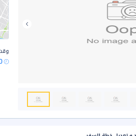
وقت 
0
د و تعديل خطة السفر