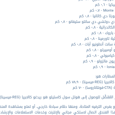
ا - ٠٫٦ كم
Mo - ٠٫٧ كم
رتا دي كاتانيا - ٠٫٨ كم
ي دوتشي دي سانتو ستيفانو - ٠٫٨ كم
اتدرائية - ٠٫٨ كم
روك - ٠٫٨ كم
 تاورمينا - ٠٫٨ كم
انت أنطونيو أبات - ٠٫٨ كم
مبيرتو - ٠٫٨ كم
مبولي - ٠٫٨ كم
ن ماتزولو - ٠٫٩ كم
 - ٠٫٩ كم
لمطارات هو:
ا) - ٧٠ كم
لمُفَضَّل للوصول إلى هوتل سول كاستيلو هو ‏ريدغو كالابريا (REG-ميسينا).
 بفرص الترفيه المتاحة، ومنها حمّام سباحة خارجي، أو تمتع بمشاهدة المن
 الفندق اتصال لاسلكي مجاني بالإنترنت وخدمات الاستعلامات والإرشاد.