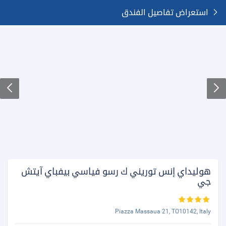
استعراض تفاصيل الفندق
هوليداي إنس توريني ك رسو فياسي بيفباي آيتش
جي
Piazza Massaua 21, TO10142, Italy