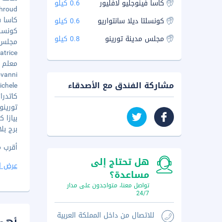
كاسا فينوجليو لافليور
0.6 كيلو
 Shroud
كاسا فين
كونسلتا ديلا سانتواريو
0.6 كيلو
كونسلتا 
مجلس مدينة تورينو
0.8 كيلو
مجلس مد
iatrice
معلم ب
iovanni
مشاركة الفندق مع الأصدقاء
 Michele
كاتدرائي
تورينو ب
بيازا كاس
برج بلاتين
أقرب مطار رئيس
هل تحتاج إلى
عرض ا
مساعدة؟
تواصل معنا، متواجدون على مدار
24/7
للاتصال من داخل المملكة العربية