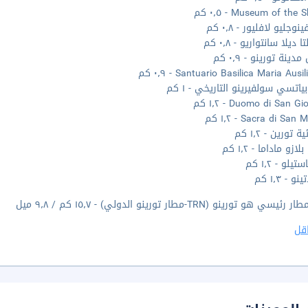
Museum of the - ٠٫٥ كم
وجليو لافليور - ٠٫٨ كم
ديلا سانتواريو - ٠٫٨ كم
ينة تورينو - ٠٫٩ كم
Santuario Basilica Maria Ausil - ٠٫٩ كم
ياتسي سولفيرينو التاريخي - ١ كم
Duomo di San G - ١٫٢ كم
Sacra di San - ١٫٢ كم
ة تورين - ١٫٢ كم
لازو ماداما - ١٫٢ كم
تيلو - ١٫٢ كم
و - ١٫٣ كم
ي هو تورينو (TRN-مطار تورينو الدولي) - ١٥٫٧ كم / ٩٫٨ ميل
قل