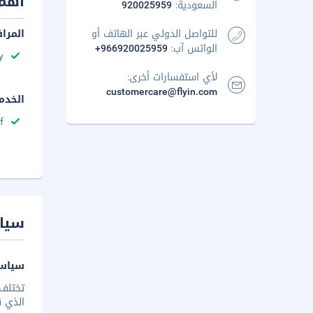
أهم 
السعودية:
920025959
للتواصل الدولي عبر الهاتف أو
المرا
الواتس آب:
+966920025959
y
لأي استفسارات أخرى:
customercare@flyin.com
الخدم
f
سيا
سياسة
تختلف 
الذي ق