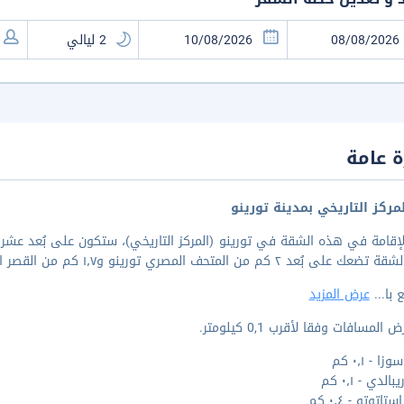
 عامة
مركز التاريخي بمدينة تورينو
إقامة في هذه الشقة في تورينو (المركز التاريخي)، ستكون على بُعد عشر د
 بُعد ٢ كم من المتحف المصري تورينو و١٫٧ كم من القصر الملكي في تورينو.
 با
...
عرض المزيد
المسافات وفقا لأقرب 0,1 كيلومتر.
ا - ٠٫١ كم
الدي - ٠٫١ كم
اتوتو - ٠٫٤ كم