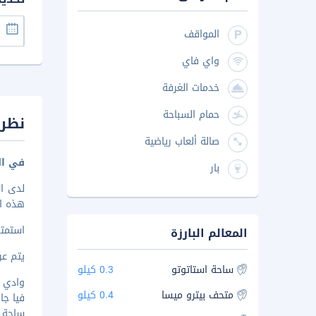
المواقف
واي فاي
خدمات الغرفة
حمام السباحة
نظرة
صالة ألعاب رياضية
في ال
بار
لدى ال
هذه الشقة تضعك على
استمتع
المعالم البارزة
يتم عرض 
ساحة استاتوتو
0.3 كيلو
وادي سوز
متحف بيترو ميسا
0.4 كيلو
فيا جاريب
ساحة است