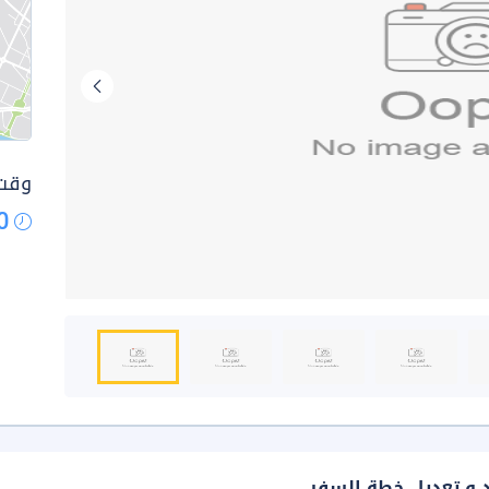
وقت 
0
د و تعديل خطة السفر