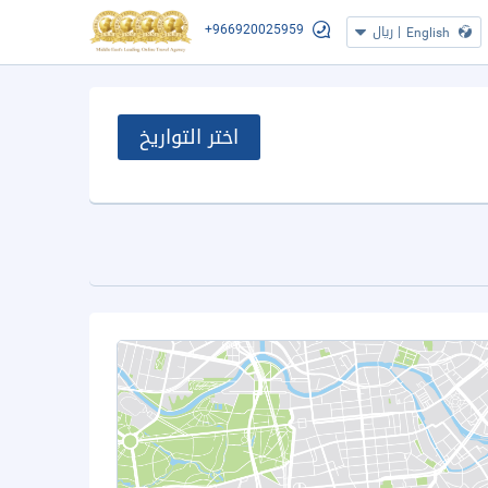
+966920025959
|
ريال
English
اختر التواريخ