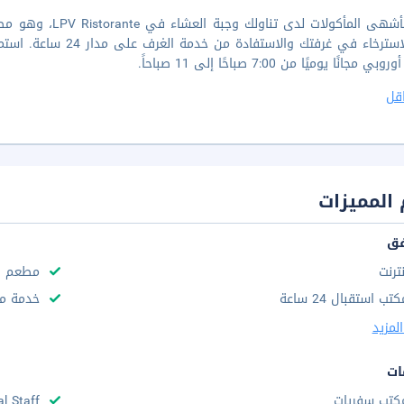
تلذّذ بأشهى المأكو
هنا للاسترخاء في غرفتك
 مجانًا يوميًا من 7:00 صباحًا إلى 11 صباحاً.
قل
المميزات
فق
نترنت
مطعم
تب استقبال 24 ساعة
خدمة مج
لمزيد
ات
كتب سفريات
al Staff