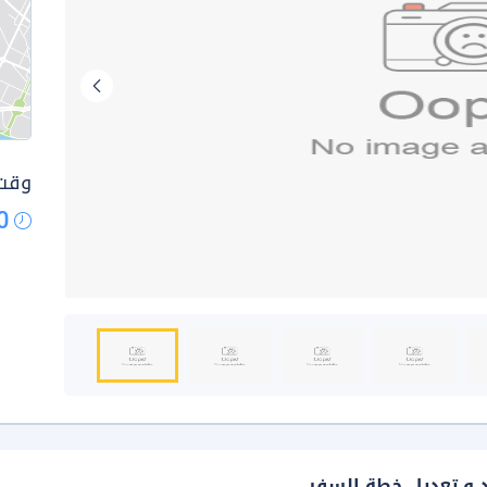
وقت 
0
د و تعديل خطة السفر