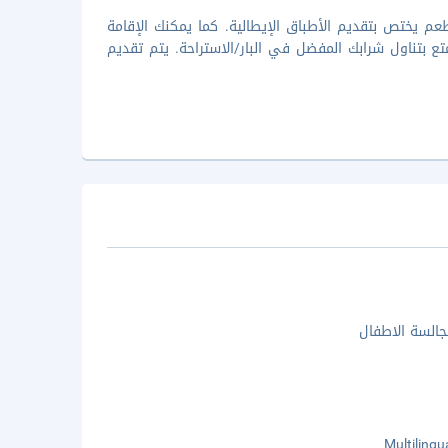
لات لدى تناولك وجبة العشاء في LPV Ristorante، وهو مطعم يختص بتقديم الأطباق الإيطالية. كما يمكنك الإقامة
 والاستفادة من خدمة الغرف على مدار 24 ساعة. استمتع بتناول شرابك المفضل في البار/الاستراحة. يتم تقديم
السة الاطفال
Multilingu