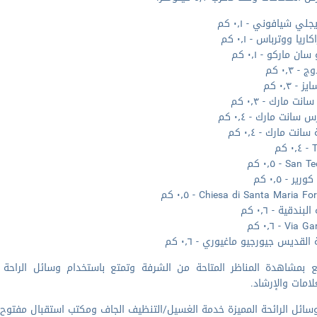
جلي شيافوني - ٠٫١ كم
ريا ووترباس - ٠٫١ كم
ان ماركو - ٠٫١ كم
 ٠٫٣ كم
- ٠٫٣ كم
نت مارك - ٠٫٣ كم
 سانت مارك - ٠٫٤ كم
انت مارك - ٠٫٤ كم
كم
Sa - ٠٫٥ كم
ير - ٠٫٥ كم
Chiesa di Santa Maria  - ٠٫٥ كم
لبندقية - ٠٫٦ كم
Via - ٠٫٦ كم
لقديس جيورجيو ماغيوري - ٠٫٦ كم
ع بمشاهدة المناظر المتاحة من الشرفة وتمتع باستخدام وسائل الراحة 
لامات والإرشاد.
ل الرائحة المميزة خدمة الغسيل/التنظيف الجاف ومكتب استقبال مفتوح 24 ساعة وفريق عمل يجيد التحدث بعدة لغات