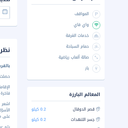
المواقف
واي فاي
خدمات الغرفة
حمام السباحة
نظرة
صالة ألعاب رياضية
بالقر
بار
حصلت هذه
الإقا
فاخرة
المعالم البارزة
قصر الدوقال
0.2 كيلو
الأسرّ
على مس
جسر التنهدات
0.2 كيلو
يتم عرض 