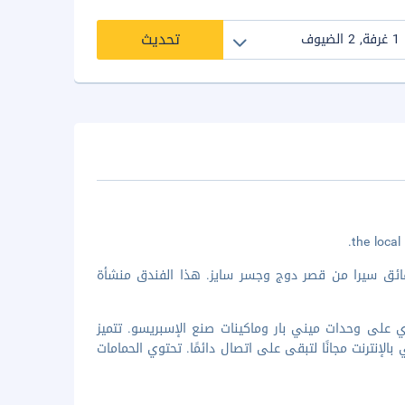
تحديث
قائق سيرا من قصر دوج وجسر سايز. هذا الفندق منشأة
حدة من 52 غرفة ضيافة مكيفة تحتوي على وحدات ميني بار وماكينات صنع الإسبريسو. تتميز
لإنترنت مجانًا لتبقى على اتصال دائمًا. تحتوي الحمامات