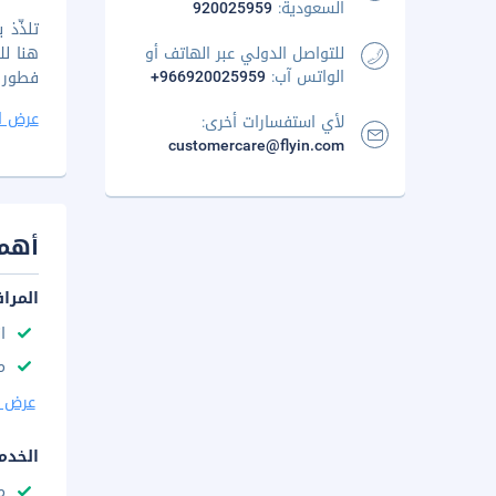
السعودية:
920025959
للتواصل الدولي عبر الهاتف أو
الواتس آب:
+966920025959
فطور أوروبي
عرض ا
لأي استفسارات أخرى:
customercare@flyin.com
أهم 
المرا
ا
مك
عرض ا
الخدم
م