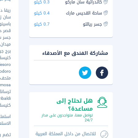
كاتدرائية سان ماركو
0.3 كيلو
ريفا دي
ساحة القديس مارك
0.4 كيلو
سان زاكا
باسينو س
جسر ريالتو
0.7 كيلو
قصر دوج -
جسر سايز 
ميدان سا
برج جرس
مشاركة الفندق مع الأصدقاء
كنيسة س
Tesoro - ٠٫٤ 
n Teodoro
متحف كور
Formosa
ترسانة ا
 Garibaldi
هل تحتاج إلى
كنيسة ا
مساعدة؟
تواصل معنا، متواجدون على مدار
استمت
24/7
الاستع
للاتصال من داخل المملكة العربية
تضم وسائ