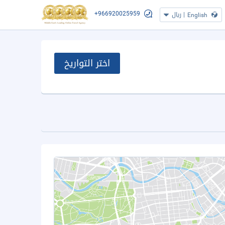
+966920025959
|
ريال
English
اختر التواريخ