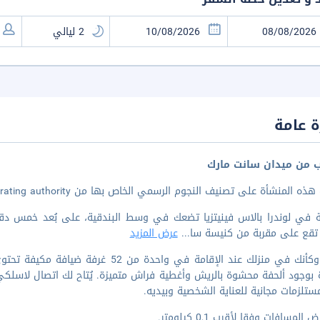
 عامة
ب من ميدان سانت مارك
 المنشأة على تصنيف النجوم الرسمي الخاص بها من the local rating authority.
مة في لوندرا بالاس فينيتزيا تضعك في وسط البندقية، على بُعد خمس د
 تقع على مقربة من كنيسة سا
...
عرض المزيد
اشعر وكأنك في منزلك عند الإقامة في وا
ة بوجود ألحفة محشوة بالريش وأغطية فراش متميزة. يُتاح لك اتصال لاسلكي با
تلزمات مجانية للعناية الشخصية وبيديه.
المسافات وفقا لأقرب 0,1 كيلومتر.