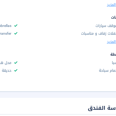
لمزيد
ات
وقف سيارات
brellas
فلات زفاف و مناسبات
Transfer
لمزيد
طة
با
محل هدا
مام سباحة
حديقة
سة الفندق