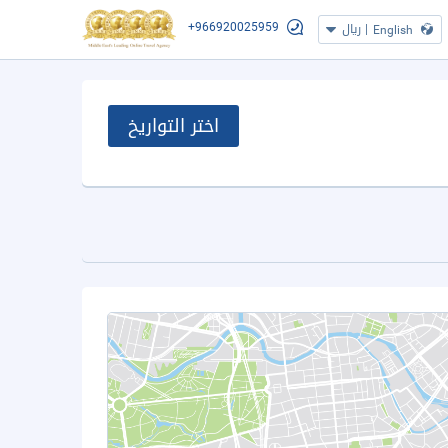
+966920025959
|
ريال
English
اختر التواريخ