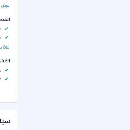
عرض ا
الخدم
م
ح
عرض ا
الأنش
س
ح
سيا