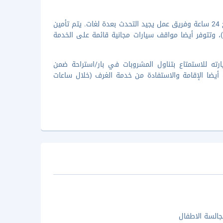
تضم وسائل الرائحة المميزة خدمة الغسيل/التنظيف الجاف ومكتب استقبال مفتوح 24 ساعة وفريق عمل يجيد التحدث بعدة لغات. يتم تأمين
ل من وإلى المطار لقاء تكلفة إضافية (متوفرة على مدار 24 ساعة)، وتتوفر أيضا مواقف سيارات مجانية قائمة على الخدمة
تصميم خاص يمكنك زيارته للاستمتاع بتناول المشروبات في بار/استراحة ضمن
 أيضا الإقامة والاستفادة من خدمة الغرف (خلال ساعات
السة الاطفال