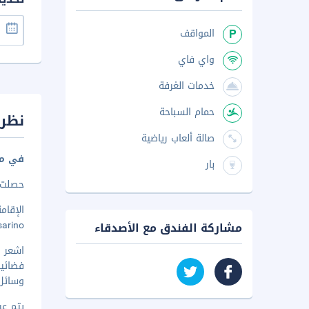
المواقف
واي فاي
خدمات الغرفة
حمام السباحة
نظرة
صالة ألعاب رياضية
في مد
بار
حصلت هذه
Cesarino. هذا الفندق منشأة ف
مشاركة الفندق مع الأصدقاء
فضائية
وسائل 
يتم عرض 