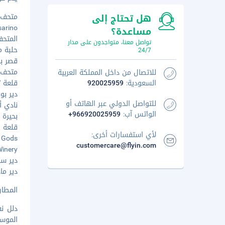
هل تحتاج إلى
متحف دار
Cesarino
مساعدة؟
المتحف ا
تواصل معنا، متواجدون على مدار
حلبة موغي
24/7
قصر بال
متحف في
للاتصال من داخل المملكة العربية
السعودية:
920025959
قلعة تريب
دير بوس
للتواصل الدولي عبر الهاتف أو
نادي أ
الواتس آب:
+966920025959
بحيرة بيل
قلعة فيل
لأي استفسارات أخرى:
 the Gods
customercare@flyin.com
no Winery
دير سان
دير ماد
المطار 
دلل ن
الموسم