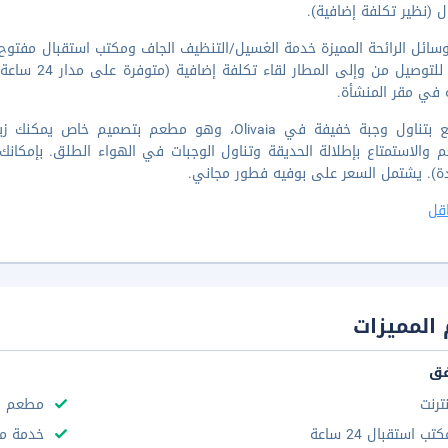
ل (نظير تكلفة إضافية).
حافلة للتوصي
ة في مقر المنشأة.
استمتع بتناول وجبة خفيفة في Olivaia، وهو مطعم ب
 والاستمتاع بإطلالة الحديقة وتناول الوجبات في الهواء الطلق. بإمكانك
ة). يشتمل السعر على بوفيه فطور مجاني.
قل
المميزات
فق
نترنت
مطعم
تب استقبال 24 ساعة
خدمة مج