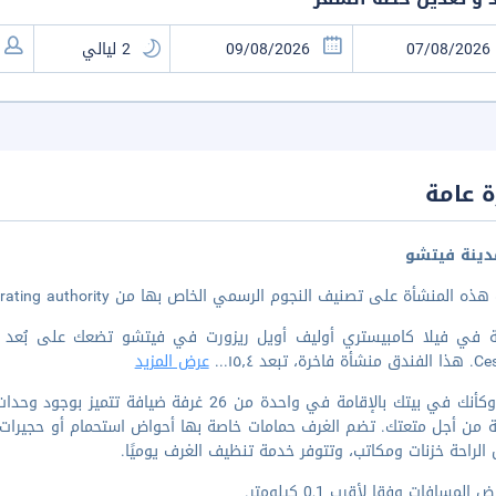
 عامة
ينة فيتشو
 المنشأة على تصنيف النجوم الرسمي الخاص بها من the local rating authority.
اخرة، تبعد ١٥٫٤
...
عرض المزيد
اشعر وكأنك في بيتك بالإقامة في واحدة من 26 غ
 من أجل متعتك. تضم الغرف حمامات خاصة بها أحواض استحمام أو حجيرات 
الراحة خزنات ومكاتب، وتتوفر خدمة تنظيف الغرف يوميًا.
المسافات وفقا لأقرب 0,1 كيلومتر.