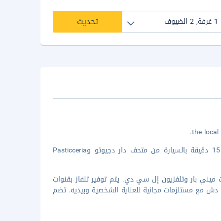
تحديث
الإقامة في فيلا كامبيستري أوليف أويل ريزورت في فيتشو تضعك على بُعد 15 دقيقة بالسيارة من متحف دار دجيوتو وPasticceria
رفة ضيافة تتميز بوجود وحدات ميني بار وتلفزيون إل سي دي. يتم توفير تلفاز بقنوات
دش مع مستلزمات مجانية للعناية الشخصية وبيديه. تضم