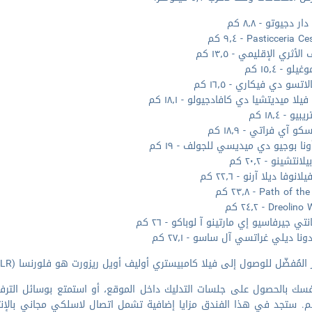
 دجيوتو - ٨٫٨ كم
Pasticceria  - ٩٫٤ كم
لأثري الإقليمي - ١٣٫٥ كم
لو - ١٥٫٤ كم
اتسو دي فيكاري - ١٦٫٥ كم
لا ميديتشيا دي كافادجيولو - ١٨٫١ كم
يو - ١٨٫٤ كم
كو آي فراتي - ١٨٫٩ كم
ونا بوجيو دي ميديسي للجولف - ١٩ كم
انتشينو - ٢٠٫٢ كم
انوفا ديلا آرنو - ٢٢٫٦ كم
Path of - ٢٣٫٨ كم
Dreoli - ٢٤٫٢ كم
تي جيرفاسيو إي مارتينو آ لوباكو - ٢٦ كم
ونا ديلي غراتسي آل ساسو - ٢٧٫١ كم
المُفضّل للوصول إلى فيلا كامبيستري أوليف أويل ريزورت هو فلورنسا (FLR-بريتولا) - ٥٤٫٥ كم
فسك بالحصول على جلسات التدليك داخل الموقع، أو استمتع بوسائل التر
. ستجد في هذا الفندق مزايا إضافية تشمل اتصال لاسلكي مجاني بالإنتر