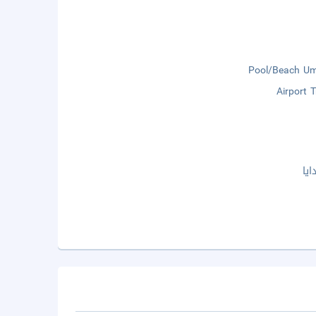
Pool/Beach Um
Airport 
يا