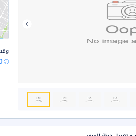
وقت 
0
د و تعديل خطة السفر