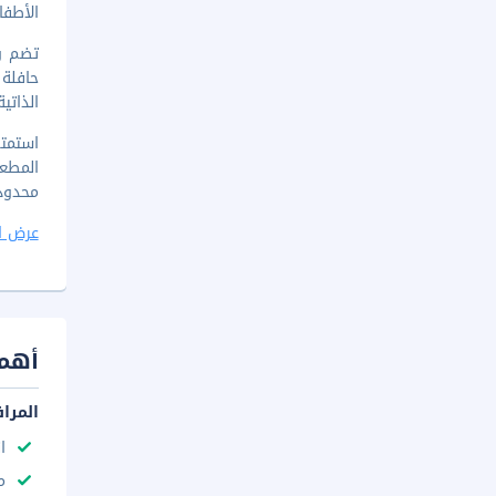
الأطفا
الذاتي
المطعم
محدود
عرض ا
أهم 
المرا
ا
مك