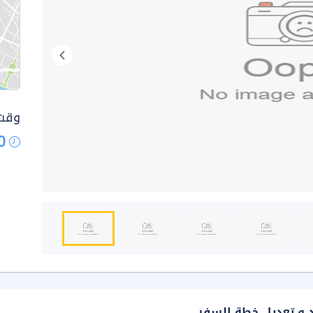
وقت 
0
د و تعديل خطة السفر