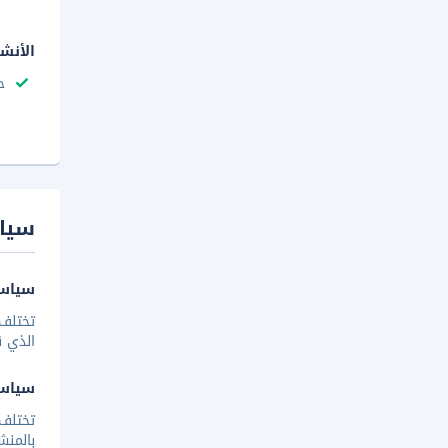
الأنش
ح
سيا
سياسة
تختلف 
الذي ق
سياس
تختلف
بالمنش