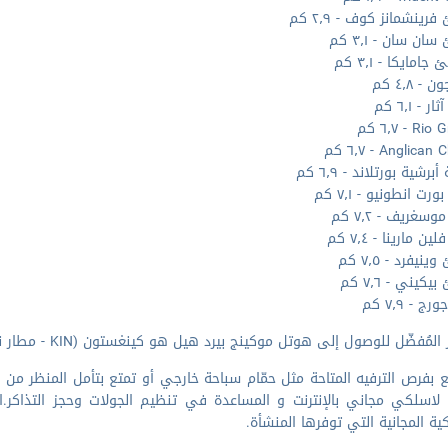
ينشمانز كوف - ٢٫٩ كم
ن سان - ٣٫١ كم
امايكا - ٣٫١ كم
 - ٤٫٨ كم
 - ٦٫١ كم
 - ٦٫٧ كم
Anglica - ٦٫٧ كم
رشية بورتلاند - ٦٫٩ كم
رت انطونيو - ٧٫١ كم
غريف - ٧٫٢ كم
ين مارينا - ٧٫٤ كم
يفرد - ٧٫٥ كم
كيني - ٧٫٦ كم
 - ٧٫٩ كم
مُفضّل للوصول إلى هوتل موكينج بيرد هيل هو كينغستون (KIN - مطار نورمان مانلي الدولي) - ١١٣٫٩ كم
 بفرص الترفيه المتاحة مثل حمّام سباحة خارجي أو تمتع بتأمل المنظر من 
لاسلكي مجاني بالإنترنت و المساعدة في تنظيم الجولات وحجز التذاكر.ا
ية المجانية التي توفرها المنشأة.