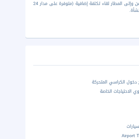
يتوفر موظفو الاستقبال لخدمتك خلال ساعات محددة. يتم تأمين حافلة للتوصيل من وإلى المطار لقاء تكلفة إضافية (متوفرة على مدار 24
شأة.
خول الكراسي المتحركة
ي الاحتياجات الخاصة
يارات
Airport 