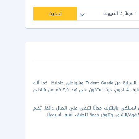
تحديث
إن موقع هوتل موكينج بيرد هيل في ميناء أنطونيو يضعك على بُعد 5 دقائق بالسيارة من Trident Castle وشواطئ جامايكا، كما أنك
ستستمتع بالإقامة في منشأة في الريف. استمتع بالإقامة في هذا الفندق بتصنيف 4 نجوم، حيث ستكون على بُعد ٢٫٩ كم من شاطئ
 غرفة ضيافة. يُتاح لك اتصال لاسلكي بالإنترنت مجانًا لتبقى على اتصال دائمًا. تضم
هوة/الشاي، وتتوفر خدمة تنظيف الغرف أسبوعيًا.