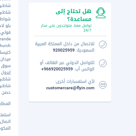
شاطئ فر
هل تحتاج إلى
شاطئ سا
مساعدة؟
شواطئ ج
بلو لاجون
تواصل معنا، متواجدون على مدار
24/7
فولي آثار
Rio Grande
للاتصال من داخل المملكة العربية
n Church
السعودية:
920025959
كنيسة أب
ميدان بو
للتواصل الدولي عبر الهاتف أو
سوق موس
الواتس آب:
+966920025959
إيرول فل
شاطئ وين
لأي استفسارات أخرى:
شاطئ بي
customercare@flyin.com
حصن جورج
المطار ال
استمتع
اتصال 
المكوك