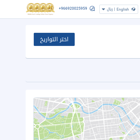
+966920025959
|
ريال
English
اختر التواريخ