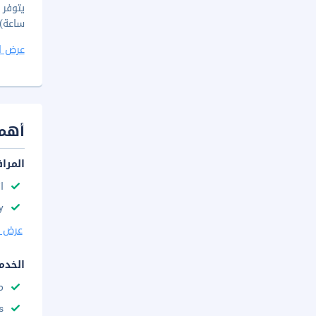
ساعة)،
عرض ا
أهم 
المرا
ا
y
عرض ا
الخدم
م
s