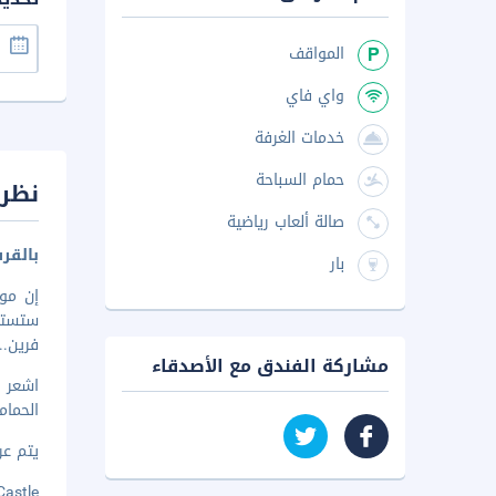
المواقف
واي فاي
خدمات الغرفة
حمام السباحة
نظرة
صالة ألعاب رياضية
بالقرب من le
بار
فرين
..
مشاركة الفندق مع الأصدقاء
الحمام
يتم عرض 
ent Castle