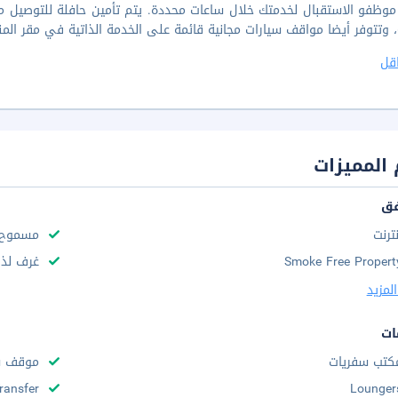
 وتتوفر أيضا مواقف سيارات مجانية قائمة على الخدمة الذاتية في مقر المن
قل
المميزات
فق
نترنت
مسموح د
Smoke Free Propert
غرف لذو
لمزيد
ات
كتب سفريات
موقف س
Transfer
Lounger