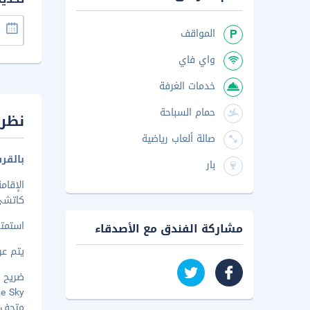
المواقف
واي فاي
خدمات الغرفة
حمام السباحة
نظرة
صالة ألعاب رياضية
بالقر
بار
كاتشي كات
استمتع
مشاركة الفندق مع الأصدقاء
يتم عرض 
ضريح كا
in the Sky
متحف كا