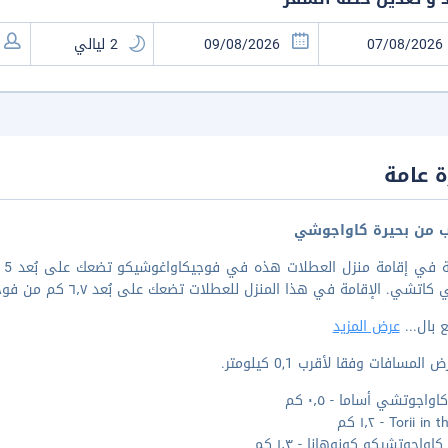
 عامة
ب من بحيرة كاواجوشي
ال
شي. الإقامة في هذا المنزل للعطلات تضعك على بُعد ٦٫٧ كم من فوجي-كيو هايلاند و١٦ كم من جبل فوجي.
 بال
...
عرض المزيد
المسافات وفقا لأقرب 0,1 كيلومتر.
واجوتشي أساما - ٠٫٥ كم
Torii  - ١٫٢ كم
واجوتشيكو كونوهانا - ١٫٣ كم