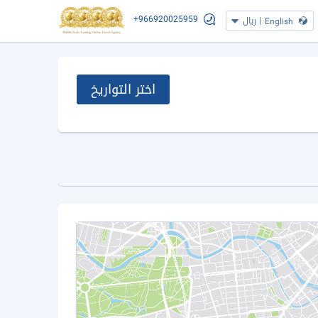
+966920025959
|
ريال
English
اختر التواريخ