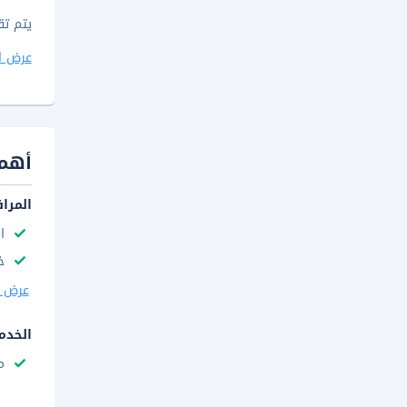
يتم تقديم فط
عرض ا
أهم 
المرا
ا
خ
عرض ا
الخدم
م