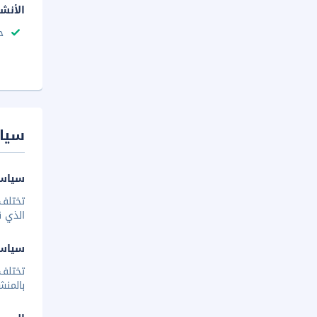
الأنش
ح
سيا
سياسة
تختلف 
الذي ق
سياس
تختلف
بالمنش