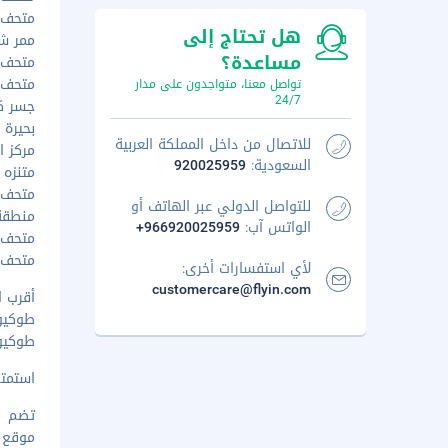
متحف غا
هل تحتاج إلى
ممر شجر 
مساعدة؟
متحف إت
متحف فن
تواصل معنا، متواجدون على مدار
24/7
جسر كا
بحيرة ك
للاتصال من داخل المملكة العربية
مركز ال
السعودية:
920025959
متنزه أو
متحف ال
للتواصل الدولي عبر الهاتف أو
منطقة 
الواتس آب:
+966920025959
متحف جو
متحف فو
لأي استفسارات أخرى:
customercare@flyin.com
أقرب ا
طوكيو (HND-هانيدا) - 
طوكيو (NRT-مطار نيراتا الدولي
استمتع
تضم وس
موقع ا