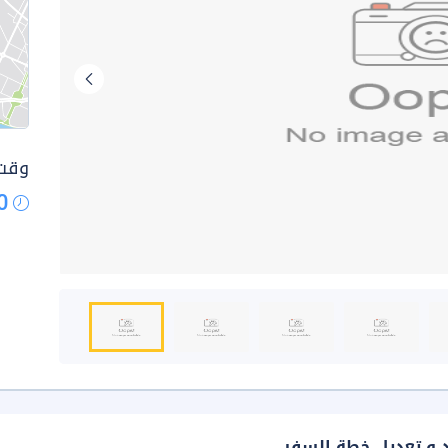
وقت 
0
د و تعديل خطة السفر