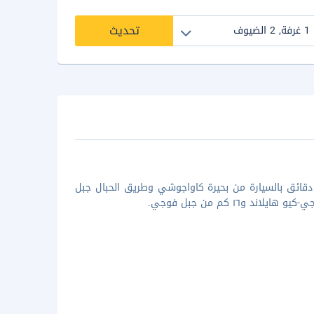
تحديث
إقامة في إقامة منزل العطلات هذه في فوجيكاواغوشيكو تضعك على بُعد 5 دقائق بالسيارة من بحيرة كاواجوشي وطريق الحبال جبل