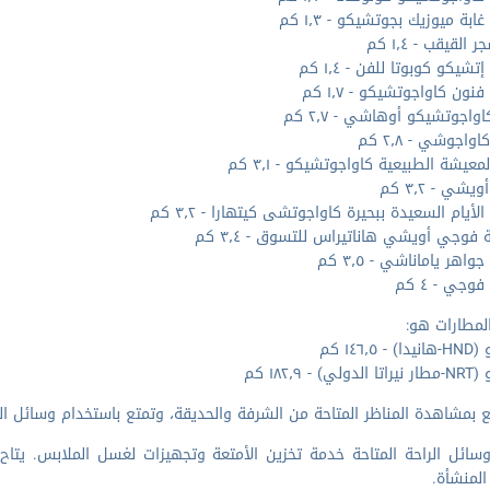
بة ميوزيك بجوتشيكو - ١٫٣ كم
القيقب - ١٫٤ كم
شيكو كوبوتا للفن - ١٫٤ كم
ون كاواجوتشيكو - ١٫٧ كم
واجوتشيكو أوهاشي - ٢٫٧ كم
اواجوشي - ٢٫٨ كم
معيشة الطبيعية كاواجوتشيكو - ٣٫١ كم
يشي - ٣٫٢ كم
أيام السعيدة ببحيرة كاواجوتشى كيتهارا - ٣٫٢ كم
فوجي أويشي هاناتيراس للتسوق - ٣٫٤ كم
اهر ياماناشي - ٣٫٥ كم
جي - ٤ كم
لمطارات هو:
١٤٦٫٥ كم
) - ١٨٢٫٩ كم
 بمشاهدة المناظر المتاحة من الشرفة والحديقة، وتمتع باستخدام وسائل الر
ائل الراحة المتاحة خدمة تخزين الأمتعة وتجهيزات لغسل الملابس. يتاح
لمنشأة.