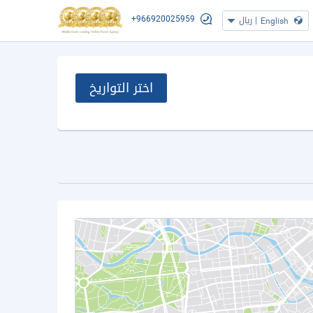
+966920025959
|
ريال
English
اختر التواريخ