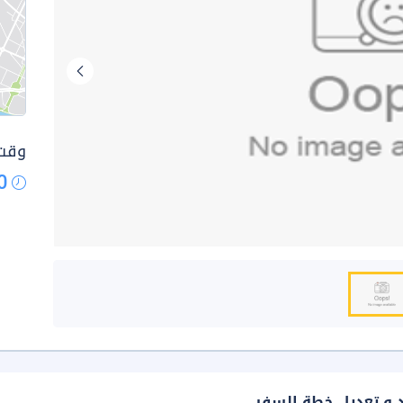
وقت 
0
د و تعديل خطة السفر