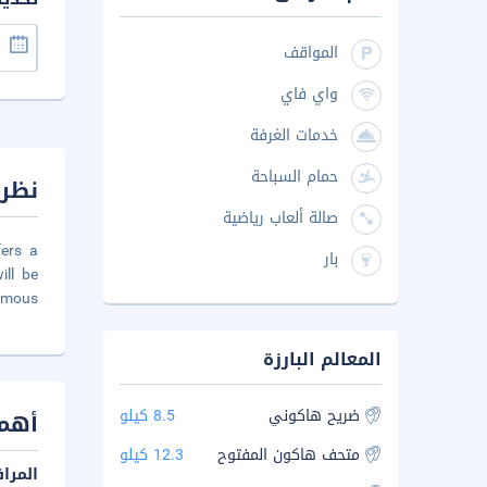
المواقف
واي فاي
خدمات الغرفة
حمام السباحة
نظرة
صالة ألعاب رياضية
fers a
بار
ll be
famous
المعالم البارزة
ضريح هاكوني
8.5 كيلو
أهم 
متحف هاكون المفتوح
12.3 كيلو
المرا