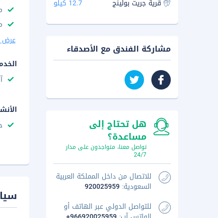
قرية جريت بولينج
12.7 كيلو
م
م
عرض ا
مشاركة الفندق مع الأصدقاء
الخدم
آ
الأنش
هل تحتاج إلى
ح
مساعدة؟
تواصل معنا، متواجدون على مدار
24/7
للاتصال من داخل المملكة العربية
السعودية:
920025959
سيا
للتواصل الدولي عبر الهاتف أو
الواتس آب:
+966920025959