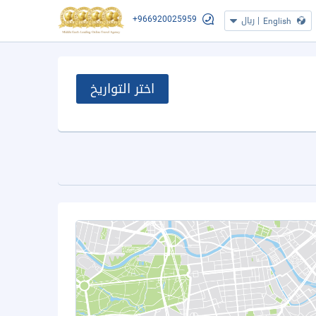
+966920025959
|
ريال
English
اختر التواريخ