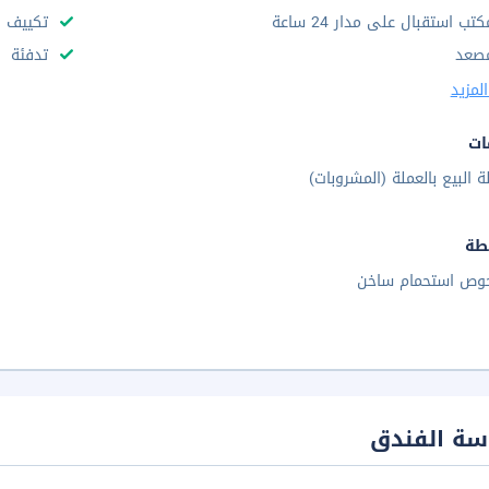
كتب استقبال على مدار 24 ساعة
تكييف ه
صعد
تدفئة
لمزيد
ات
لة البيع بالعملة (المشروبات)
طة
وص استحمام ساخن
سة الفندق