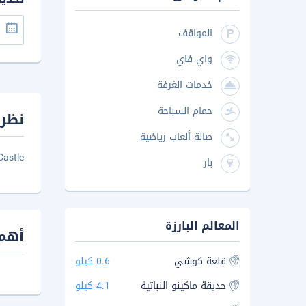
المواقف
واي فاي
خدمات الغرفة
حمام السباحة
نظرة
صالة ألعاب رياضية
astle.
بار
المعالم البارزة
أهم 
قلعة كوشي
0.6 كيلو
حديقة ماكينو النباتية
4.1 كيلو