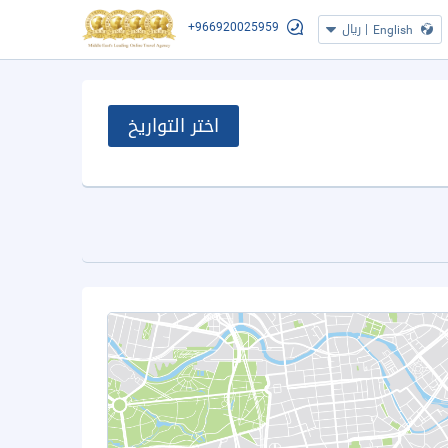
+966920025959
|
ريال
English
اختر التواريخ