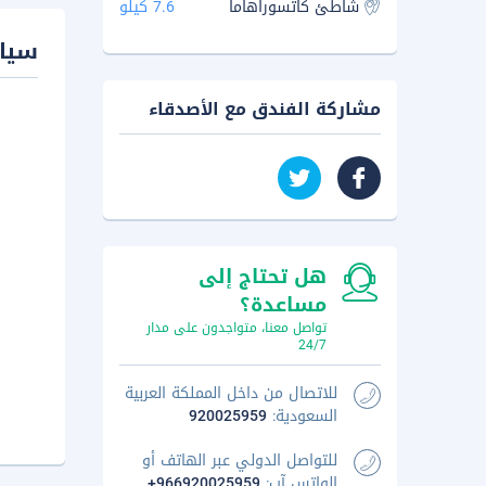
شاطئ كاتسوراهاما
7.6 كيلو
سيا
مشاركة الفندق مع الأصدقاء
هل تحتاج إلى
مساعدة؟
تواصل معنا، متواجدون على مدار
24/7
للاتصال من داخل المملكة العربية
السعودية:
920025959
للتواصل الدولي عبر الهاتف أو
الواتس آب:
+966920025959