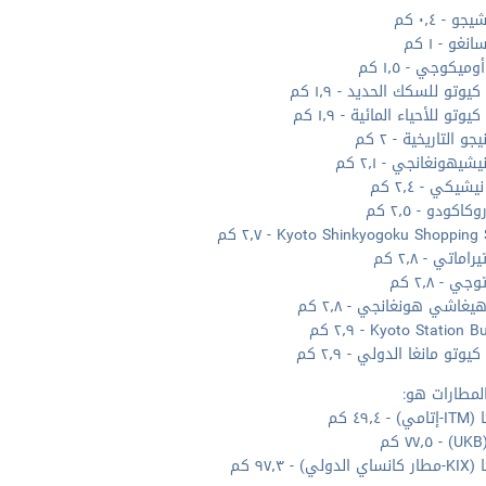
و - ٠٫٤ كم
غو - ١ كم
وميكوجي - ١٫٥ كم
وتو للسكك الحديد - ١٫٩ كم
وتو للأحياء المائية - ١٫٩ كم
و التاريخية - ٢ كم
شيهونغانجي - ٢٫١ كم
يكي - ٢٫٤ كم
اكودو - ٢٫٥ كم
Kyoto Shinkyogoku Shopping - ٢٫٧ كم
اماتي - ٢٫٨ كم
ي - ٢٫٨ كم
يغاشي هونغانجي - ٢٫٨ كم
Kyoto Station  - ٢٫٩ كم
وتو مانغا الدولي - ٢٫٩ كم
لمطارات هو:
 ٤٩٫٤ كم
م
ي) - ٩٧٫٣ كم