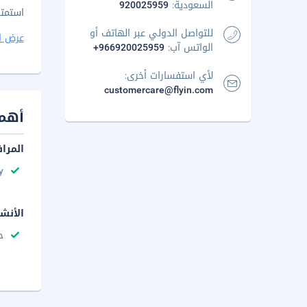
السعودية:
920025959
استمتع
للتواصل الدولي عبر الهاتف أو
عرض ا
الواتس آب:
+966920025959
لأي استفسارات أخرى:
customercare@flyin.com
أهم 
المرا
y
الأنش
ح