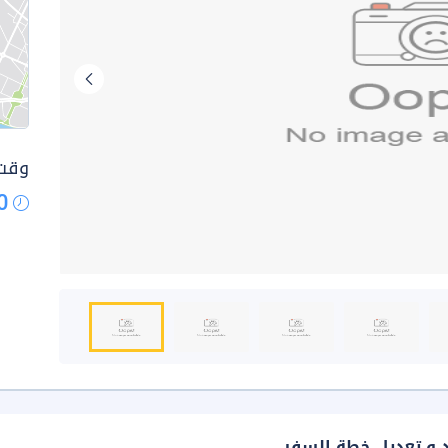
وقت 
0
د و تعديل خطة السفر