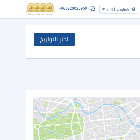
+966920025959
|
ريال
English
اختر التواريخ