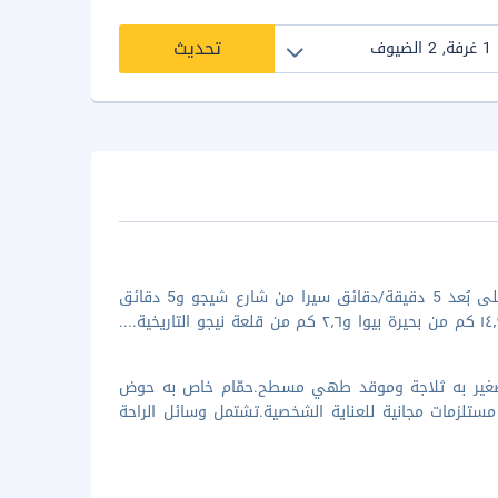
تحديث
لدى الإقامة في إقامة منزل العطلات هذه في كيوتو (ناكاجيو وارد)، ستكون على بُعد 5 دقيقة/دقائق سيرا من شارع شيجو و5 دقائق
 صغير به ثلاجة وموقد طهي مسطح.حمّام خاص به حوض
ستلزمات مجانية للعناية الشخصية.تشتمل وسائل الراحة