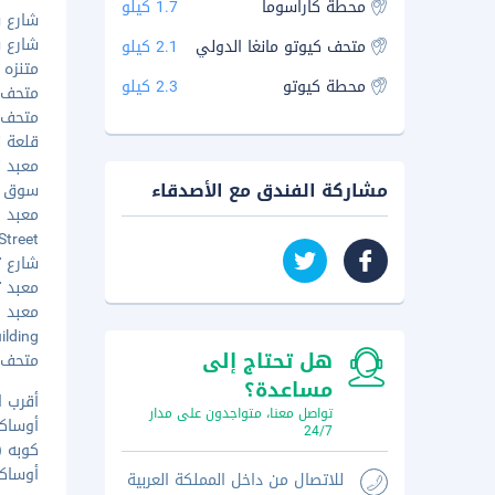
محطة كاراسوما
1.7 كيلو
شارع شيج
شارع سان
متحف كيوتو مانغا الدولي
2.1 كيلو
متنزه أ
محطة كيوتو
2.3 كيلو
متحف كي
متحف كي
قلعة نيج
معبد ني
مشاركة الفندق مع الأصدقاء
سوق نيش
معبد روك
 Street
شارع تير
معبد توج
معبد ه
Building
هل تحتاج إلى
متحف كي
مساعدة؟
أقرب ا
تواصل معنا، متواجدون على مدار
أوساكا (ITM-إتامي) -
24/7
كوبه (UKB) - ٧٧٫٥ ك
أوساكا (KIX-مطار كانساي الدول
للاتصال من داخل المملكة العربية