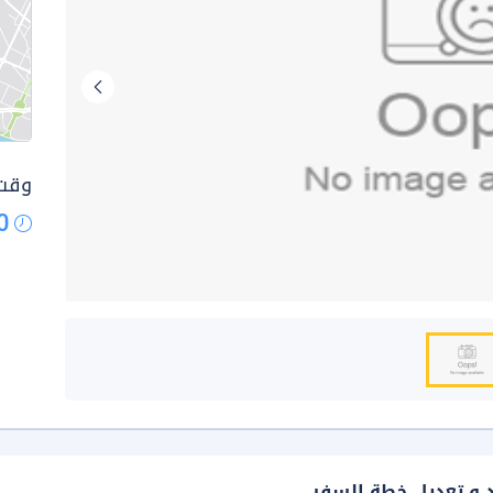
وقت 
0
د و تعديل خطة السفر