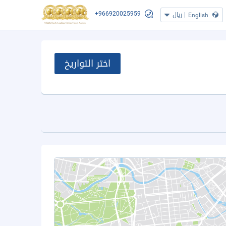
+966920025959
|
ريال
English
اختر التواريخ