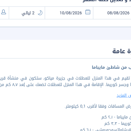
 عامة
ب من شاطئ مايباما
سر كوريما. الإقامة في هذا المنزل للعطلات تضعك على بُعد ٨٫٧ كم من شاطئ شيجيرا و٦٫١ كم من نصب هيشاماتسوجويوشي.
 المزيد
المسافات وفقا لأقرب 0,1 كيلومتر.
باما - ٢٫١ كم
ما - ٣٫٣ كم
شاماتسوجويوشي - ٦٫١ كم