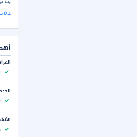
يتم تو
عرض ا
أهم 
المرا
ا
الخدم
م
الأنش
ح