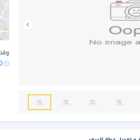
وقت 
0
د و تعديل خطة السفر