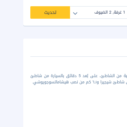
تحديث
عندما تقيم في هذا المنزل للعطلات في جزيرة مياكو، ستكون في منشأة قريبة من الشاطئ، على بُعد 5 دقائق بالسيارة من شاطئ