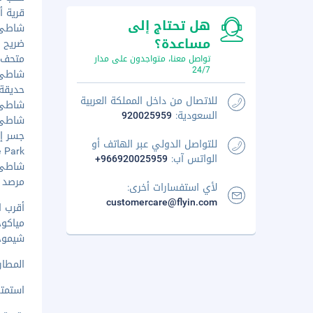
قرية أوي
هل تحتاج إلى
شاطئ باي
مساعدة؟
ضريح مياك
متحف مد
تواصل معنا، متواجدون على مدار
24/7
شاطئ شي
حديقة هي
للاتصال من داخل المملكة العربية
شاطئ إمج
السعودية:
920025959
شاطئ إم
جسر إير
للتواصل الدولي عبر الهاتف أو
ube Park
الواتس آب:
+966920025959
شاطئ سون
مرصد ماكي
لأي استفسارات أخرى:
customercare@flyin.com
أقرب ا
مياكوجيما (MY
شيموجيجيما (
المطار
استمتع