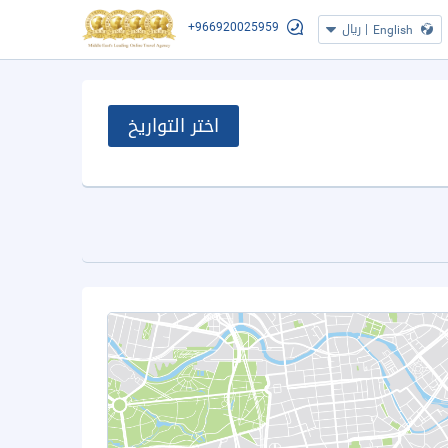
+966920025959
|
ريال
English
اختر التواريخ