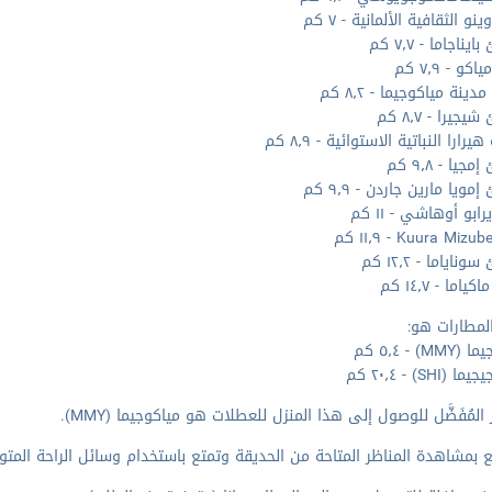
نو الثقافية الألمانية - ٧ كم
ناجاما - ٧٫٧ كم
و - ٧٫٩ كم
ينة مياكوجيما - ٨٫٢ كم
جيرا - ٨٫٧ كم
رارا النباتية الاستوائية - ٨٫٩ كم
يا - ٩٫٨ كم
ويا مارين جاردن - ٩٫٩ كم
ابو أوهاشي - ١١ كم
Kuura Miz - ١١٫٩ كم
اياما - ١٢٫٢ كم
اما - ١٤٫٧ كم
لمطارات هو:
M) - ٥٫٤ كم
SHI) - ٢٠٫٤ كم
 المُفَضَّل للوصول إلى هذا المنزل للعطلات هو مياكوجيما (MMY).
 بمشاهدة المناظر المتاحة من الحديقة وتمتع باستخدام وسائل الراحة المتو