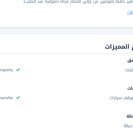
فير حافلة للتوصيل من وإلى المطار مجانا (متوفرة عند الطلب).
قل
المميزات
فق
نترنت
roperty
ات
وقف سيارات
Transfer
طة
ديقة