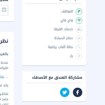
المواقف
واي فاي
خدمات الغرفة
حمام السباحة
نظرة
صالة ألعاب رياضية
بالقر
بار
مايباما وج
...
عرض
مشاركة الفندق مع الأصدقاء
يتم عرض 
شاطئ ماي
جسر كوري
نصب هي