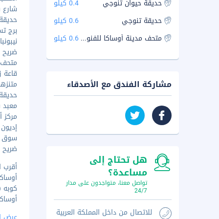
حديقة حيوان تنوجي
0.4 كيلو
شارع ش
حديقة ح
حديقة تنوجي
0.6 كيلو
برج تسوت
متحف مدينة أوساكا للفنون الجميلة
0.6 كيلو
نيبونباشي
ضريح إما
متحف مد
قاعة زي
مشاركة الفندق مع الأصدقاء
متنزهات ن
حديقة تن
معبد شي
مركز أب
إديون أر
سوق كور
ضريح نام
هل تحتاج إلى
أقرب ا
مساعدة؟
أوساكا (ITM-إتامي)
تواصل معنا، متواجدون على مدار
كوبه (UKB) - ٤٤٫٦ ك
24/7
أوساكا (KIX-مطار كانساي الدول
للاتصال من داخل المملكة العربية
عرض ا