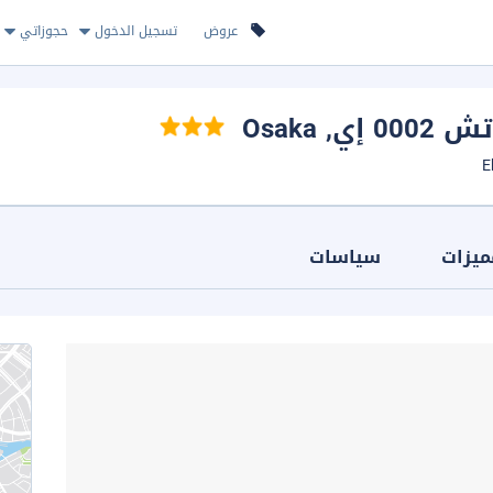
عروض
تسجيل الدخول
حجوزاتي
0 إي
, Osaka
ميزات
سياسات