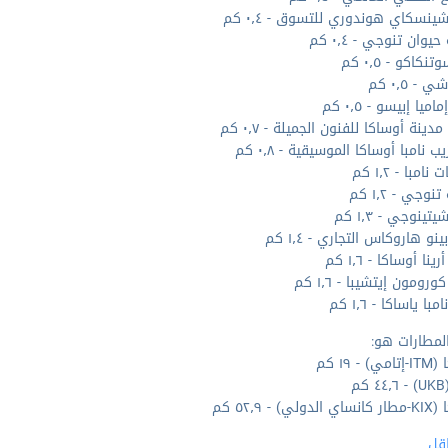
ينسكاي هوندوري للتسوق - ٠٫٤ كم
يوان تنوجي - ٠٫٤ كم
نكاكو - ٠٫٥ كم
 - ٠٫٥ كم
ميا إبيسو - ٠٫٥ كم
ينة أوساكا للفنون الجميلة - ٠٫٧ كم
ب نامبا أوساكا الموسيقية - ٠٫٨ كم
امبا - ١٫٢ كم
وجي - ١٫٢ كم
تينوجي - ١٫٣ كم
ينو هاروكاس التجاري - ١٫٤ كم
ينا أوساكا - ١٫٦ كم
ومون إيتشيبا - ١٫٦ كم
با ياساكا - ١٫٦ كم
لمطارات هو:
 - ١٩ كم
م
ي) - ٥٢٫٩ كم
قل