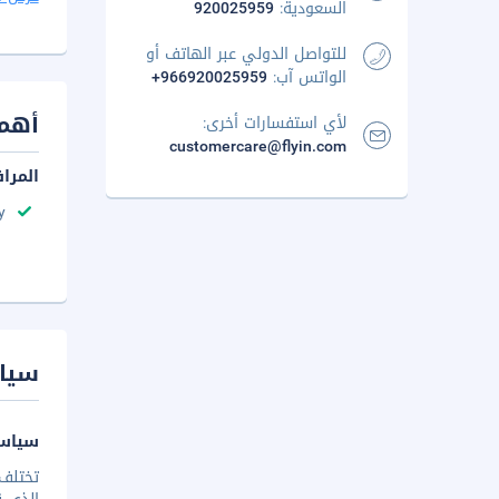
السعودية:
920025959
للتواصل الدولي عبر الهاتف أو
الواتس آب:
+966920025959
أهم 
لأي استفسارات أخرى:
customercare@flyin.com
المرا
y
سيا
سياسة
تختلف 