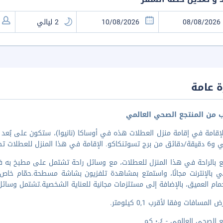
 عامة
ب من المنتجع الصحي العالمي
لعطلات تضعك على بُعد ٠٫٥ كم من نيبونباشي و٣٫١
ع بالراحة في هذا المنزل للعطلات، مع وسائل راحة تشتمل على مطبخ به
ي بالإنترنت مجانًا، واستمتع بمشاهدة تلفزيون بشاشة مسطحة.حمّام خ
مام العميق، بالإضافة إلى مستلزمات مجانية للعناية الشخصية.تشتمل وسائ
المسافات وفقا لأقرب 0,1 كيلومتر.
 الصحي العالمي - ٠٫٤ كم