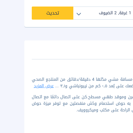
تحديث
لدى الإقامة في إقامة منزل العطلات هذه في أوساكا (نانيوا)، ستكون على بُعد مسافة مشي مدّتها 4 دقيقة/دقائق من المنتجع الصحي
...
عرض المزيد
 فرن وموقد طهي مسطح.كن على اتصال دائمًا مع اتصال
اص به حوض استحمام ودُش منفصلين مع توفر ميزة حوض
ل الراحة على مكتب وميكروويف.