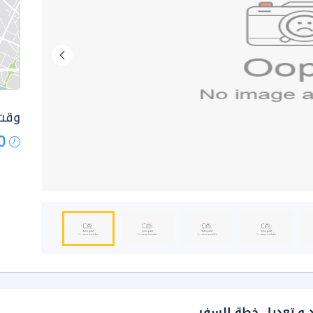
وقت 
0
د و تعديل خطة السفر