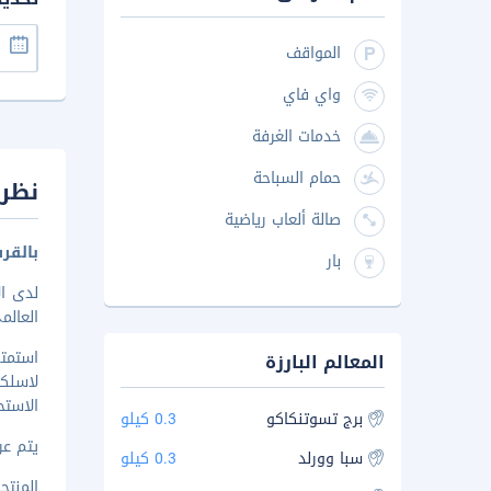
المواقف
واي فاي
خدمات الغرفة
حمام السباحة
نظرة
صالة ألعاب رياضية
بالقر
بار
العالمي و6 دقيقة/دقائق من برج تسوتنكاكو. الإقامة في هذا المنزل ل
استمت
المعالم البارزة
لاسلك
الاستح
برج تسوتنكاكو
0.3 كيلو
يتم عرض 
سبا وورلد
0.3 كيلو
المنتجع