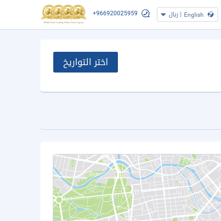
+966920025959
|
ريال
English
اختر التواريخ