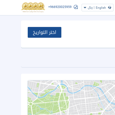
+966920025959
|
ريال
English
اختر التواريخ