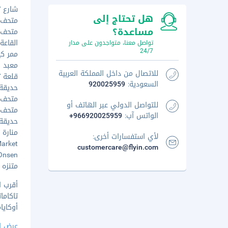
شارع ت
هل تحتاج إلى
متحف مد
مساعدة؟
متحف كاج
القاعة 
تواصل معنا، متواجدون على مدار
24/7
ممر كيتا
معبد كو
للاتصال من داخل المملكة العربية
قلعة تاك
السعودية:
920025959
حديقة س
متحف تا
للتواصل الدولي عبر الهاتف أو
متحف ت
الواتس آب:
+966920025959
حديقة ر
منارة تا
لأي استفسارات أخرى:
 Market
customercare@flyin.com
ane Onsen
متنزه مان
أقرب ا
تاكاماتسو (AK
أوكاياما (OKJ)
عرض ا