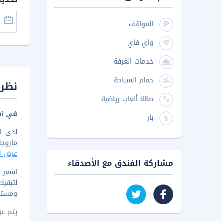
المواقف
واي فاي
خدمات الغرفة
حمام السباحة
نظرة
صالة ألعاب رياضية
في Hyakken Machi بمدينة تاكاماتسو
بار
ماروجاميماتشي للت
عرض ال
مشاركة الفندق مع الأصدقاء
اشعر و
لتبقي
ومستلز
يتم عرض 