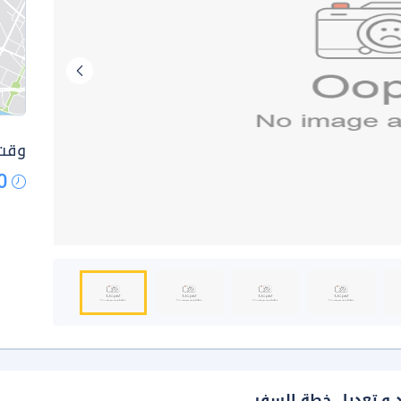
وقت 
0
د و تعديل خطة السفر