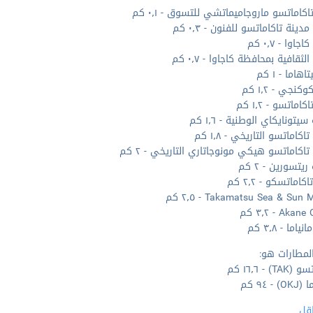
اكاماتسو ماروجاميماتشي للتسوق - ٠٫١ كم
ينة تاكاماتسو للفنون - ٠٫٣ كم
اوا - ٠٫٧ كم
الثقافية بمحافظة كاجاوا - ٠٫٧ كم
هاما - ١ كم
كنجي - ١٫٢ كم
اماتسو - ١٫٢ كم
يتونايكاي الوطنية - ١٫٦ كم
كاماتسو التاريخي - ١٫٨ كم
اكاماتسو هيكي مونوجاتاري التاريخي - ٢ كم
يتسورين - ٢ كم
كاماتسكو - ٢٫٢ كم
Takamatsu Sea & Sun - ٢٫٥ كم
Ak - ٣٫٢ كم
ياما - ٣٫٨ كم
لمطارات هو:
T) - ١٦٫٦ كم
 - ٩٤ كم
قل