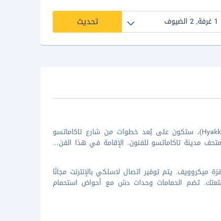
تحديث
لدى الإقامة في ألفابد تاكاماتسو ماروجاميماتشي في تاكاماتسو (Hyakken Machi)، ستكون على بُعد خطوات من شارع تاكاماتسو
...
 ميكروويف. يتم توفير اتصال لاسلكي بالإنترنت مجانًا
 متعتك. تضم الحمامات وحدات دش مع أحواض استحمام